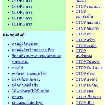
OTOP 1 ดาว
วัฒนา
OTOP 2 ดาว
OTOP จอมทอง
OTOP
OTOP 3 ดาว
ดอยสะเก็ด
OTOP 4 ดาว
OTOP ดอยหล่อ
OTOP 5 ดาว
OTOP ดอยเต่า
OTOP ฝาง
ตามกลุ่มสินค้า
OTOP พร้าว
กลุ่มผู้ผลิตชุมชน
OTOP สะเมิง
กลุ่มผู้ผลิตเจ้าของรายเดียว
OTOP
วิสาหกิจชุมชนขนาดกลางและ
สันกำแพง
ขนาดย่อม
OTOP สันทราย
ของใช้
OTOP สันป่าตอง
เครื่องสำอางสมุนไพร
OTOP สารภี
ผ้า เครื่องแต่งกาย
OTOP หางดง
ผลิตภัณฑ์เสื้อผ้า
OTOP อมก๋อย
ไม้ – ทำจากไม้เป็นหลัก
OTOP ฮอด
อาหาร
OTOP เชียงดาว
ผักและผลไม้แปรรูป
OTOP เมือง