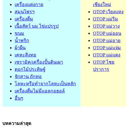
เครื่องแต่งกาย
เชียงใหม่
สมุนไพรฯ
OTOP เวียงแหง
เครื่องดื่ม
OTOP แม่ริม
เนื้อสัตว์ นม ไข่แปรรูป
OTOP แม่วาง
ขนม
OTOP แม่ออน
น้ำพริก
OTOP แม่อาย
ผ้าผืน
OTOP แม่แจ่ม
เคหะสิ่งทอ
OTOP แม่แตง
เซรามิค/เครื่องปั้นดินเผา
OTOP ไชย
ดอกไม้ประดิษฐ์
ปราการ
จักสาน ถักทอ
โลหะหรือทำจากโลหะเป็นหลัก
เครื่องดื่มไม่มีแอลกอฮอล์
อื่นๆ
บทความล่าสุด