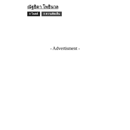
ณัฐธิดา โพธินวล
0 โพสต์
0 ความคิดเห็น
- Advertisment -