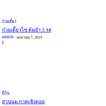
ก๋วยเตี๋ยว
ก๋วยเตี๋ยวไข่ ต้มยำ 3 รส
sarawin
-
เมษายน 7, 2019
0
ที่กิน
สวนนม กาดเชิงดอย