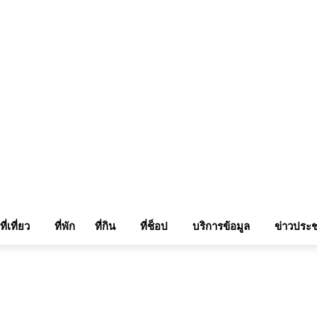
แรมในเชียงใหม่
แลกลิ้งท่องเที่ยว
รถเช่าเชียงใหม่
ติดต่อเรา
Sitemap
เข้าสู่ระบบ/เข
ที่เที่ยว
ที่พัก
ที่กิน
ที่ช็อป
บริการข้อมูล
ข่าวประช