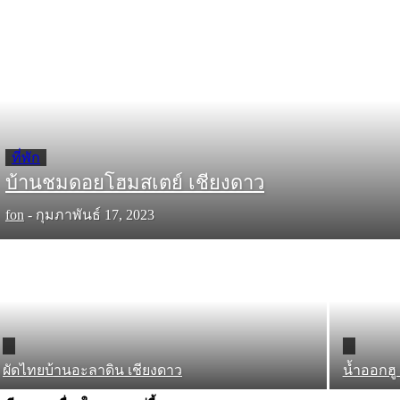
ที่พัก
บ้านชมดอยโฮมสเตย์ เชียงดาว
fon
-
กุมภาพันธ์ 17, 2023
ผัดไทยบ้านอะลาดิน เชียงดาว
น้ำออกฮู