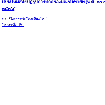
เชียงใหม่สมัยปฏิรูปการปกครองมณฑลพายัพ (พ.ศ. ๒๔
๒๕๗๖)
ประวัติศาสตร์เมืองเชียงใหม่
โหลดเพิ่มเติม