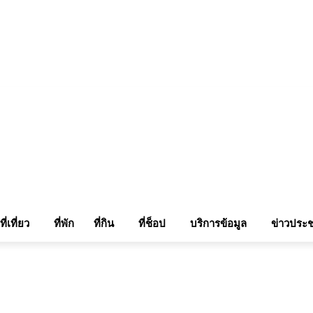
แรมในเชียงใหม่
แลกลิ้งท่องเที่ยว
รถเช่าเชียงใหม่
ติดต่อเรา
Sitemap
เข้าสู่ระบบ/เข
ที่เที่ยว
ที่พัก
ที่กิน
ที่ช็อป
บริการข้อมูล
ข่าวประช