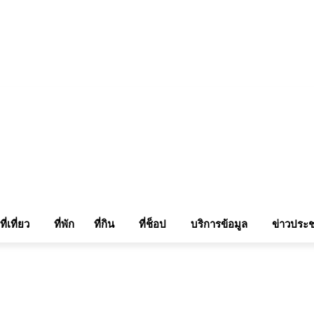
แรมในเชียงใหม่
แลกลิ้งท่องเที่ยว
รถเช่าเชียงใหม่
ติดต่อเรา
Sitemap
เข้าสู่ระบบ/เข
ที่เที่ยว
ที่พัก
ที่กิน
ที่ช็อป
บริการข้อมูล
ข่าวประช