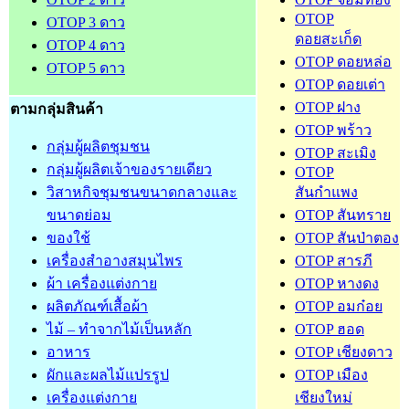
OTOP
OTOP 3 ดาว
ดอยสะเก็ด
OTOP 4 ดาว
OTOP ดอยหล่อ
OTOP 5 ดาว
OTOP ดอยเต่า
OTOP ฝาง
ตามกลุ่มสินค้า
OTOP พร้าว
กลุ่มผู้ผลิตชุมชน
OTOP สะเมิง
กลุ่มผู้ผลิตเจ้าของรายเดียว
OTOP
วิสาหกิจชุมชนขนาดกลางและ
สันกำแพง
ขนาดย่อม
OTOP สันทราย
ของใช้
OTOP สันป่าตอง
เครื่องสำอางสมุนไพร
OTOP สารภี
ผ้า เครื่องแต่งกาย
OTOP หางดง
ผลิตภัณฑ์เสื้อผ้า
OTOP อมก๋อย
ไม้ – ทำจากไม้เป็นหลัก
OTOP ฮอด
อาหาร
OTOP เชียงดาว
ผักและผลไม้แปรรูป
OTOP เมือง
เครื่องแต่งกาย
เชียงใหม่