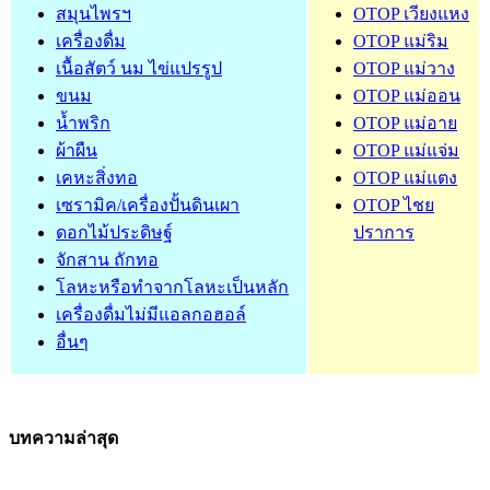
สมุนไพรฯ
OTOP เวียงแหง
เครื่องดื่ม
OTOP แม่ริม
เนื้อสัตว์ นม ไข่แปรรูป
OTOP แม่วาง
ขนม
OTOP แม่ออน
น้ำพริก
OTOP แม่อาย
ผ้าผืน
OTOP แม่แจ่ม
เคหะสิ่งทอ
OTOP แม่แตง
เซรามิค/เครื่องปั้นดินเผา
OTOP ไชย
ดอกไม้ประดิษฐ์
ปราการ
จักสาน ถักทอ
โลหะหรือทำจากโลหะเป็นหลัก
เครื่องดื่มไม่มีแอลกอฮอล์
อื่นๆ
บทความล่าสุด