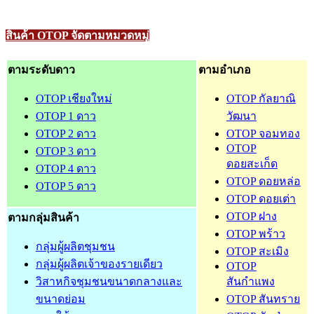
สินค้า OTOP จัดตามหมวดหมู่
ตามระดับดาว
ตามอำเภอ
OTOP เชียงใหม่
OTOP กัลยาณิ
OTOP 1 ดาว
วัฒนา
OTOP 2 ดาว
OTOP จอมทอง
OTOP
OTOP 3 ดาว
ดอยสะเก็ด
OTOP 4 ดาว
OTOP ดอยหล่อ
OTOP 5 ดาว
OTOP ดอยเต่า
OTOP ฝาง
ตามกลุ่มสินค้า
OTOP พร้าว
กลุ่มผู้ผลิตชุมชน
OTOP สะเมิง
กลุ่มผู้ผลิตเจ้าของรายเดียว
OTOP
วิสาหกิจชุมชนขนาดกลางและ
สันกำแพง
ขนาดย่อม
OTOP สันทราย