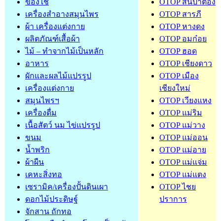
ของใช้
OTOP สันป่าตอง
เครื่องสำอางสมุนไพร
OTOP สารภี
ผ้า เครื่องแต่งกาย
OTOP หางดง
ผลิตภัณฑ์เสื้อผ้า
OTOP อมก๋อย
ไม้ – ทำจากไม้เป็นหลัก
OTOP ฮอด
อาหาร
OTOP เชียงดาว
ผักและผลไม้แปรรูป
OTOP เมือง
เครื่องแต่งกาย
เชียงใหม่
สมุนไพรฯ
OTOP เวียงแหง
เครื่องดื่ม
OTOP แม่ริม
เนื้อสัตว์ นม ไข่แปรรูป
OTOP แม่วาง
ขนม
OTOP แม่ออน
น้ำพริก
OTOP แม่อาย
ผ้าผืน
OTOP แม่แจ่ม
เคหะสิ่งทอ
OTOP แม่แตง
เซรามิค/เครื่องปั้นดินเผา
OTOP ไชย
ดอกไม้ประดิษฐ์
ปราการ
จักสาน ถักทอ