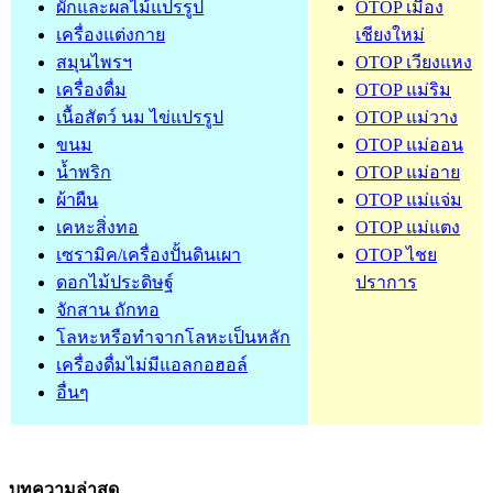
ผักและผลไม้แปรรูป
OTOP เมือง
เครื่องแต่งกาย
เชียงใหม่
สมุนไพรฯ
OTOP เวียงแหง
เครื่องดื่ม
OTOP แม่ริม
เนื้อสัตว์ นม ไข่แปรรูป
OTOP แม่วาง
ขนม
OTOP แม่ออน
น้ำพริก
OTOP แม่อาย
ผ้าผืน
OTOP แม่แจ่ม
เคหะสิ่งทอ
OTOP แม่แตง
เซรามิค/เครื่องปั้นดินเผา
OTOP ไชย
ดอกไม้ประดิษฐ์
ปราการ
จักสาน ถักทอ
โลหะหรือทำจากโลหะเป็นหลัก
เครื่องดื่มไม่มีแอลกอฮอล์
อื่นๆ
บทความล่าสุด