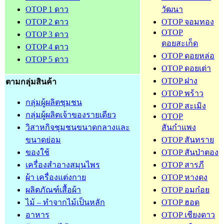
OTOP 1 ดาว
วัฒนา
OTOP 2 ดาว
OTOP จอมทอง
OTOP
OTOP 3 ดาว
ดอยสะเก็ด
OTOP 4 ดาว
OTOP ดอยหล่อ
OTOP 5 ดาว
OTOP ดอยเต่า
OTOP ฝาง
ตามกลุ่มสินค้า
OTOP พร้าว
กลุ่มผู้ผลิตชุมชน
OTOP สะเมิง
กลุ่มผู้ผลิตเจ้าของรายเดียว
OTOP
วิสาหกิจชุมชนขนาดกลางและ
สันกำแพง
ขนาดย่อม
OTOP สันทราย
ของใช้
OTOP สันป่าตอง
เครื่องสำอางสมุนไพร
OTOP สารภี
ผ้า เครื่องแต่งกาย
OTOP หางดง
ผลิตภัณฑ์เสื้อผ้า
OTOP อมก๋อย
ไม้ – ทำจากไม้เป็นหลัก
OTOP ฮอด
อาหาร
OTOP เชียงดาว