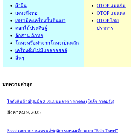
ผ้าผืน
OTOP แม่แจ่ม
เคหะสิ่งทอ
OTOP แม่แตง
เซรามิค/เครื่องปั้นดินเผา
OTOP ไชย
ดอกไม้ประดิษฐ์
ปราการ
จักสาน ถักทอ
โลหะหรือทำจากโลหะเป็นหลัก
เครื่องดื่มไม่มีแอลกอฮอล์
อื่นๆ
บทความล่าสุด
โกดังสินค้าญี่ปุ่นมือ 2 เจแปนพลาซ่า หางดง (ใกล้ๆ กาดฝรั่ง)
สิงหาคม 9, 2025
Scoot เผยรายงานเทรนด์พฤติกรรมท่องเที่ยวแบบ “Solo Travel”