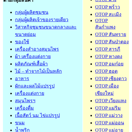
ตามกลุ่มสินค้า
OTOP พร้าว
กลุ่มผู้ผลิตชุมชน
OTOP สะเมิง
กลุ่มผู้ผลิตเจ้าของรายเดียว
OTOP
วิสาหกิจชุมชนขนาดกลางและ
สันกำแพง
ขนาดย่อม
OTOP สันทราย
ของใช้
OTOP สันป่าตอง
เครื่องสำอางสมุนไพร
OTOP สารภี
ผ้า เครื่องแต่งกาย
OTOP หางดง
ผลิตภัณฑ์เสื้อผ้า
OTOP อมก๋อย
ไม้ – ทำจากไม้เป็นหลัก
OTOP ฮอด
อาหาร
OTOP เชียงดาว
ผักและผลไม้แปรรูป
OTOP เมือง
เครื่องแต่งกาย
เชียงใหม่
สมุนไพรฯ
OTOP เวียงแหง
เครื่องดื่ม
OTOP แม่ริม
เนื้อสัตว์ นม ไข่แปรรูป
OTOP แม่วาง
ขนม
OTOP แม่ออน
น้ำพริก
OTOP แม่อาย