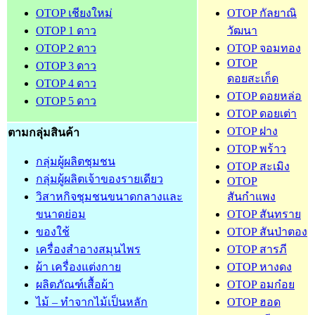
OTOP เชียงใหม่
OTOP กัลยาณิ
OTOP 1 ดาว
วัฒนา
OTOP 2 ดาว
OTOP จอมทอง
OTOP
OTOP 3 ดาว
ดอยสะเก็ด
OTOP 4 ดาว
OTOP ดอยหล่อ
OTOP 5 ดาว
OTOP ดอยเต่า
OTOP ฝาง
ตามกลุ่มสินค้า
OTOP พร้าว
กลุ่มผู้ผลิตชุมชน
OTOP สะเมิง
กลุ่มผู้ผลิตเจ้าของรายเดียว
OTOP
วิสาหกิจชุมชนขนาดกลางและ
สันกำแพง
ขนาดย่อม
OTOP สันทราย
ของใช้
OTOP สันป่าตอง
เครื่องสำอางสมุนไพร
OTOP สารภี
ผ้า เครื่องแต่งกาย
OTOP หางดง
ผลิตภัณฑ์เสื้อผ้า
OTOP อมก๋อย
ไม้ – ทำจากไม้เป็นหลัก
OTOP ฮอด