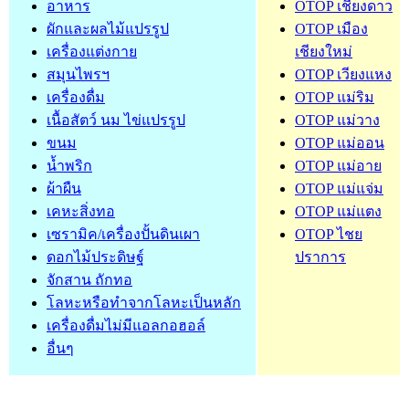
อาหาร
OTOP เชียงดาว
ผักและผลไม้แปรรูป
OTOP เมือง
เครื่องแต่งกาย
เชียงใหม่
สมุนไพรฯ
OTOP เวียงแหง
เครื่องดื่ม
OTOP แม่ริม
เนื้อสัตว์ นม ไข่แปรรูป
OTOP แม่วาง
ขนม
OTOP แม่ออน
น้ำพริก
OTOP แม่อาย
ผ้าผืน
OTOP แม่แจ่ม
เคหะสิ่งทอ
OTOP แม่แตง
เซรามิค/เครื่องปั้นดินเผา
OTOP ไชย
ดอกไม้ประดิษฐ์
ปราการ
จักสาน ถักทอ
โลหะหรือทำจากโลหะเป็นหลัก
เครื่องดื่มไม่มีแอลกอฮอล์
อื่นๆ