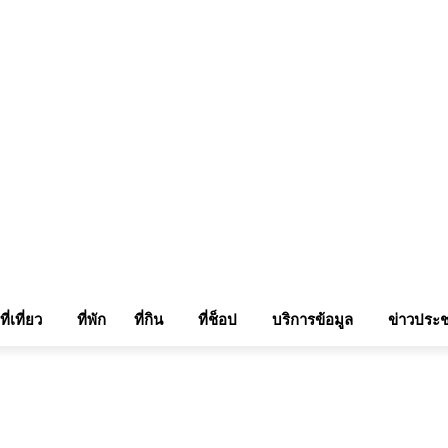
แรมในเชียงใหม่
แลกลิ้งท่องเที่ยว
รถเช่าเชียงใหม่
ติดต่อเรา
Sitemap
เข้าสู่ระบบ/เข
ที่เที่ยว
ที่พัก
ที่กิน
ที่ช็อป
บริการข้อมูล
ข่าวประช