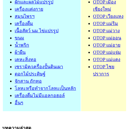
ผักและผลไม้แปรรูป
OTOP เมือง
เครื่องแต่งกาย
เชียงใหม่
สมุนไพรฯ
OTOP เวียงแหง
เครื่องดื่ม
OTOP แม่ริม
เนื้อสัตว์ นม ไข่แปรรูป
OTOP แม่วาง
ขนม
OTOP แม่ออน
น้ำพริก
OTOP แม่อาย
ผ้าผืน
OTOP แม่แจ่ม
เคหะสิ่งทอ
OTOP แม่แตง
เซรามิค/เครื่องปั้นดินเผา
OTOP ไชย
ดอกไม้ประดิษฐ์
ปราการ
จักสาน ถักทอ
โลหะหรือทำจากโลหะเป็นหลัก
เครื่องดื่มไม่มีแอลกอฮอล์
อื่นๆ
บทความล่าสุด