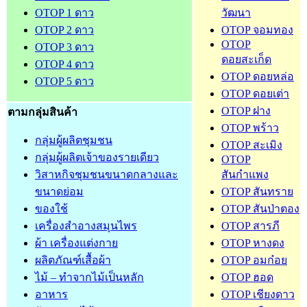
OTOP 1 ดาว
วัฒนา
OTOP 2 ดาว
OTOP จอมทอง
OTOP
OTOP 3 ดาว
ดอยสะเก็ด
OTOP 4 ดาว
OTOP ดอยหล่อ
OTOP 5 ดาว
OTOP ดอยเต่า
OTOP ฝาง
ตามกลุ่มสินค้า
OTOP พร้าว
กลุ่มผู้ผลิตชุมชน
OTOP สะเมิง
กลุ่มผู้ผลิตเจ้าของรายเดียว
OTOP
วิสาหกิจชุมชนขนาดกลางและ
สันกำแพง
ขนาดย่อม
OTOP สันทราย
ของใช้
OTOP สันป่าตอง
เครื่องสำอางสมุนไพร
OTOP สารภี
ผ้า เครื่องแต่งกาย
OTOP หางดง
ผลิตภัณฑ์เสื้อผ้า
OTOP อมก๋อย
ไม้ – ทำจากไม้เป็นหลัก
OTOP ฮอด
อาหาร
OTOP เชียงดาว