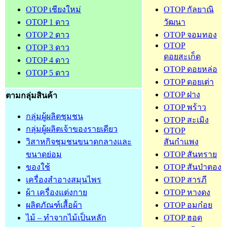
OTOP เชียงใหม่
OTOP กัลยาณิ
OTOP 1 ดาว
วัฒนา
OTOP 2 ดาว
OTOP จอมทอง
OTOP
OTOP 3 ดาว
ดอยสะเก็ด
OTOP 4 ดาว
OTOP ดอยหล่อ
OTOP 5 ดาว
OTOP ดอยเต่า
OTOP ฝาง
ตามกลุ่มสินค้า
OTOP พร้าว
กลุ่มผู้ผลิตชุมชน
OTOP สะเมิง
กลุ่มผู้ผลิตเจ้าของรายเดียว
OTOP
วิสาหกิจชุมชนขนาดกลางและ
สันกำแพง
ขนาดย่อม
OTOP สันทราย
ของใช้
OTOP สันป่าตอง
เครื่องสำอางสมุนไพร
OTOP สารภี
ผ้า เครื่องแต่งกาย
OTOP หางดง
ผลิตภัณฑ์เสื้อผ้า
OTOP อมก๋อย
ไม้ – ทำจากไม้เป็นหลัก
OTOP ฮอด