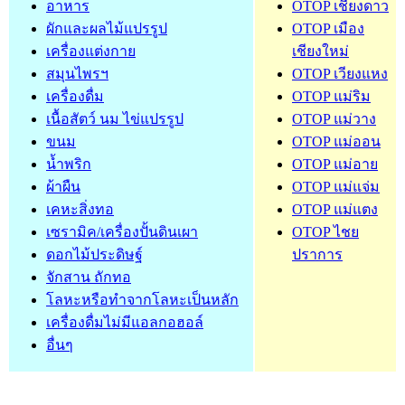
อาหาร
OTOP เชียงดาว
ผักและผลไม้แปรรูป
OTOP เมือง
เครื่องแต่งกาย
เชียงใหม่
สมุนไพรฯ
OTOP เวียงแหง
เครื่องดื่ม
OTOP แม่ริม
เนื้อสัตว์ นม ไข่แปรรูป
OTOP แม่วาง
ขนม
OTOP แม่ออน
น้ำพริก
OTOP แม่อาย
ผ้าผืน
OTOP แม่แจ่ม
เคหะสิ่งทอ
OTOP แม่แตง
เซรามิค/เครื่องปั้นดินเผา
OTOP ไชย
ดอกไม้ประดิษฐ์
ปราการ
จักสาน ถักทอ
โลหะหรือทำจากโลหะเป็นหลัก
เครื่องดื่มไม่มีแอลกอฮอล์
อื่นๆ