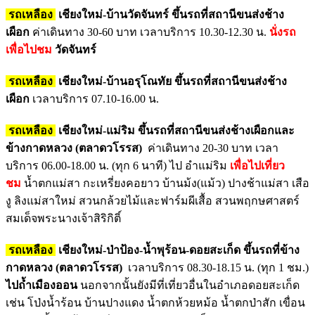
รถเหลือง
เชียงใหม่-บ้านวัดจันทร์
ขึ้นรถที่สถานีขนส่งช้าง
เผือก
ค่าเดินทาง 30-60 บาท เวลาบริการ 10.30-12.30 น.
นั่งรถ
เพื่อไปชม
วัดจันทร์
รถเหลือง
เชียงใหม่-บ้านอรุโณทัย
ขึ้นรถที่สถานีขนส่งช้าง
เผือก
เวลาบริการ 07.10-16.00 น.
รถเหลือง
เชียงใหม่-แม่ริม ขึ้นรถที่สถานีขนส่งช้างเผือกและ
ข้างกาดหลวง (ตลาดวโรรส)
ค่าเดินทาง 20-30 บาท เวลา
บริการ 06.00-18.00 น. (ทุก 6 นาที) ไป อำแม่ริม
เพื่อไปเที่ยว
ชม
น้ำตกแม่สา กะเหรี่ยงคอยาว บ้านม้ง(แม้ว) ปางช้าแม่สา เสือ
งู ลิงแม่สาใหม่ สวนกล้วยไม้และฟาร์มผีเสื้อ สวนพฤกษศาสตร์
สมเด็จพระนางเจ้าสิริกิติ์
รถเหลือง
เชียงใหม่-ป่าป้อง-น้ำพุร้อน-ดอยสะเก็ด ขึ้นรถที่ข้าง
กาดหลวง (ตลาดวโรรส)
เวลาบริการ 08.30-18.15 น. (ทุก 1 ชม.)
ไปถ้ำเมืองออน
นอกจากนั้นยังมีที่เที่ยวอื่นในอำเภอดอยสะเก็ด
เช่น โป่งน้ำร้อน บ้านปางแดง น้ำตกห้วยหม้อ น้ำตกป่าสัก เขื่อน