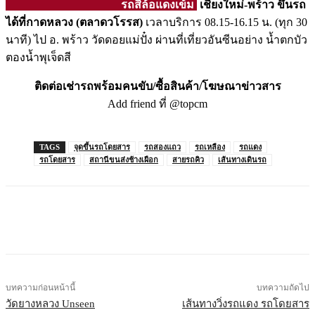
รถสีล้อแดงเข้ม
เชียงใหม่-พร้าว
ขึ้นรถ
ได้ที่กาดหลวง (ตลาดวโรรส)
เวลาบริการ 08.15-16.15 น. (ทุก 30
นาที) ไป อ. พร้าว วัดดอยแม่ปั๋ง ผ่านที่เที่ยวอันซีนอย่าง น้ำตกบัว
ตองน้ำพุเจ็ดสี
ติดต่อเช่ารถพร้อมคนขับ/ซื้อสินค้า/โฆษณาข่าวสาร
Add friend ที่ @topcm
TAGS
จุดขึ้นรถโดยสาร
รถสองแถว
รถเหลือง
รถแดง
รถโดยสาร
สถานีขนส่งช้างเผือก
สายรถคิว
เส้นทางเดินรถ
บทความก่อนหน้านี้
บทความถัดไป
วัดยางหลวง Unseen
เส้นทางวิ่งรถแดง รถโดยสาร