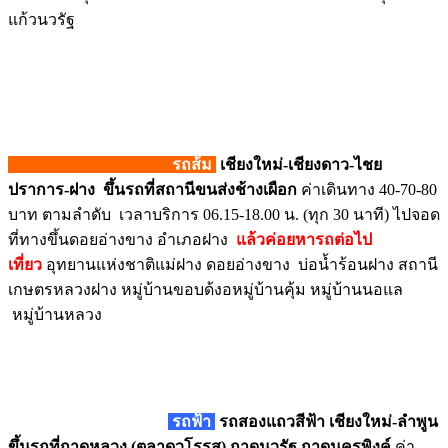
แก้วนวรัฐ
รถส้ม
เชียงใหม่-เชียงดาว-ไชย
ปราการ-ฝาง
ขึ้นรถที่สถานีขนส่งช้างเผือก
ค่าเดินทาง 40-70-80
บาท ตามลำดับ เวลาบริการ 06.15-18.00 น. (ทุก 30 นาที) ไปจอด
ที่ทางขึ้นดอยอ่างขาง อำเภอฝาง
แล้วค่อยหารถต่อไป
เที่ยว
อุทยานแห่งชาติแม่ฝาง ดอยอ่างขาง บ่อน้ำร้อนฝาง สถานี
เกษตรหลวงฝาง หมู่บ้านขอบด้งอหมู่บ้านคุ้ม หมู่บ้านนอแล
หมู่บ้านหลวง
รถฟ้า
รถสองแถวสีฟ้า เชียงใหม่-ลำพูน
ขึ้นรถที่กาดหลวง (ตลาดวโรรส) กาดนวรัฐ กาดนครพิงค์
ค่า