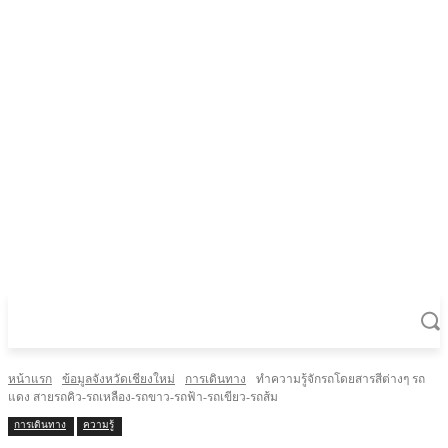
หน้าแรก
ข้อมูลจังหวัดเชียงใหม่
การเดินทาง
ทำความรู้จักรถโดยสารสีต่างๆ รถ
แดง สายรถคิว-รถเหลือง-รถขาว-รถฟ้า-รถเขียว-รถส้ม
การเดินทาง
ความรู้