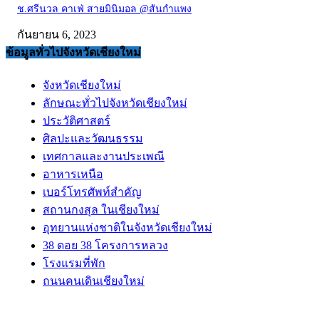
ช.ศรีนวล คาเฟ่ สายมินิมอล @สันกำแพง
กันยายน 6, 2023
ข้อมูลทั่วไปจังหวัดเชียงใหม่
จังหวัดเชียงใหม่
ลักษณะทั่วไปจังหวัดเชียงใหม่
ประวัติศาสตร์
ศิลปะและวัฒนธรรม
เทศกาลและงานประเพณี
อาหารเหนือ
เบอร์โทรศัพท์สำคัญ
สถานกงสุล ในเชียงใหม่
อุทยานแห่งชาติในจังหวัดเชียงใหม่
38 ดอย 38 โครงการหลวง
โรงแรมที่พัก
ถนนคนเดินเชียงใหม่