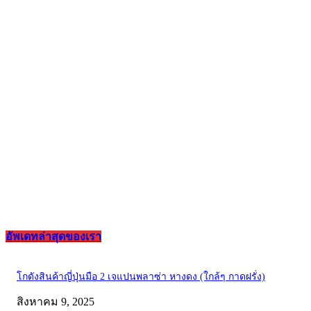
อัพเดทล่าสุดของเรา
โกดังสินค้าญี่ปุ่นมือ 2 เจแปนพลาซ่า หางดง (ใกล้ๆ กาดฝรั่ง)
สิงหาคม 9, 2025