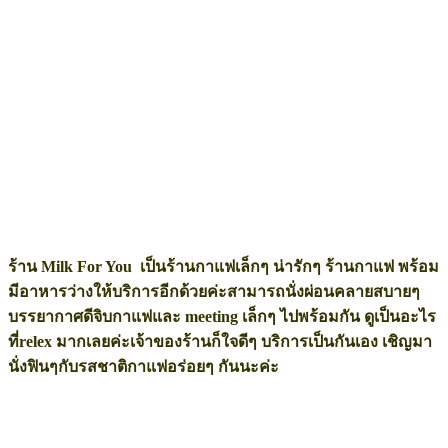
ร้าน Milk For You เป็นร้านกาแฟเล็กๆ น่ารักๆ ร้านกาแฟ พร้อม
มีอาหารว่างให้บริการอีกด้วยค่ะสามารถนั่งผ่อนคลายสบายๆ
บรรยากาศดีจิบกาแฟและ meeting เล็กๆ ไปพร้อมกัน ดูเป็นอะไร
ที่relex มากเลยค่ะเจ้าของร้านก็ใจดีๆ บริการเป็นกันเอง เชิญมา
นั่งฟินๆกับรสชาติกาแฟอร่อยๆ กันนะค่ะ