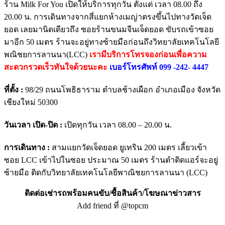
ร้าน Milk For You เปิดให้บริการทุกวัน ตั้งแต่ เวลา 08.00 ถึง
20.00 น. การเดินทางจากสี่แยกห้างเมญ่าตรงขึ้นไปทางวัดเจ็ด
ยอด เลยมานิดเดียวถึง ซอยร้านขนมจีนเจ็ดยอด ขับรถเข้าซอย
มาอีก 50 เมตร ร้านจะอยู่ทางซ้ายมือก่อนถึงวิทยาลัยเทคโนโลยี
พณิชยการลานนา(LCC)
เรามีบริการโทรจองก่อนเพื่อความ
สะดวกรวดเร็วทันใจด้วยนะคะ
เบอร์โทรศัพท์ 099 -242- 4447
ที่ตั้ง :
98/29 ถนนโพธิธาราม ตำบลช้างเผือก อำเภอเมือง จังหวัด
เชียงใหม่ 50300
วันเวลา เปิด-ปิด :
เปิดทุกวัน เวลา 08.00 – 20.00 น.
การเดินทาง :
สามแยกวัดเจ็ดยอด ยูเทริน 200 เมตร เลี้ยวเข้า
ซอย LCC เข้าไปในซอย ประมาณ 50 เมตร ร้านตำติดแอร์จะอยู่
ซ้ายมือ ติดกับวิทยาลัยเทคโนโลยีพาณิชยการลานนา (LCC)
ติดต่อเช่ารถพร้อมคนขับ/ซื้อสินค้า/โฆษณาข่าวสาร
Add friend ที่ @topcm