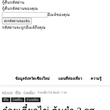
กู้คืนรหัสผ่าน
กู้คืนรหัสผ่านของคุณ
อีเมล์ของคุณ
รหัสผ่านจะถูกอีเมล์ถึงคุณ
โฆษณากับเรา
Privacy Policy
เบอร์โทรศัพท์สำคัญ
สถานกงสุล
จองโรง
ข้อมูลจังหวัดเชียงใหม่
แผนที่ท่องเที่ยว
ความรู้
หน้าแรก
ที่กิน
ก๋วยเตี๋ยว
ก๋วยเตี๋ยวไข่ ต้มยำ 3 รส
ที่กิน
ก๋วยเตี๋ยว
อำเภอเมือง