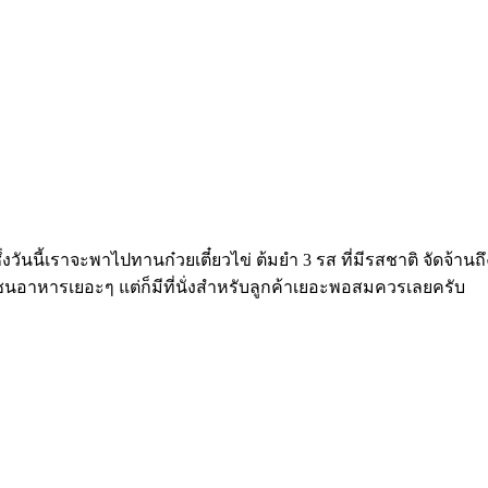
นนี้เราจะพาไปทานก๋วยเตี๋ยวไข่ ต้มยำ 3 รส ที่มีรสชาติ จัดจ้านถึงใ
่ที่มีโซนอาหารเยอะๆ แต่ก็มีที่นั่งสำหรับลูกค้าเยอะพอสมควรเลยครับ