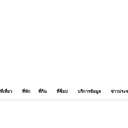
แรมในเชียงใหม่
แลกลิ้งท่องเที่ยว
รถเช่าเชียงใหม่
ติดต่อเรา
Sitemap
เข้าสู่ระบบ/เข
ที่เที่ยว
ที่พัก
ที่กิน
ที่ช็อป
บริการข้อมูล
ข่าวประช