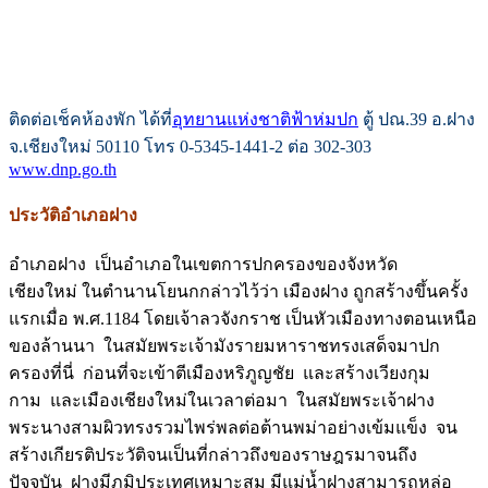
ติดต่อเช็คห้องพัก ได้ที่
อุทยานแห่งชาติฟ้าห่มปก
ตู้ ปณ.39 อ.ฝาง
จ.เชียงใหม่ 50110 โทร 0-5345-1441-2 ต่อ 302-303
www.dnp.go.th
ประวัติอำเภอฝาง
อำเภอฝาง เป็นอำเภอในเขตการปกครองของจังหวัด
เชียงใหม่ ในตำนานโยนกกล่าวไว้ว่า เมืองฝาง ถูกสร้างขึ้นครั้ง
แรกเมื่อ พ.ศ.1184 โดยเจ้าลวจังกราช เป็นหัวเมืองทางตอนเหนือ
ของล้านนา ในสมัยพระเจ้ามังรายมหาราชทรงเสด็จมาปก
ครองที่นี่ ก่อนที่จะเข้าตีเมืองหริภูญชัย และสร้างเวียงกุม
กาม และเมืองเชียงใหม่ในเวลาต่อมา ในสมัยพระเจ้าฝาง
พระนางสามผิวทรงรวมไพร่พลต่อต้านพม่าอย่างเข้มแข็ง จน
สร้างเกียรติประวัติจนเป็นที่กล่าวถึงของราษฎรมาจนถึง
ปัจจุบัน ฝางมีภูมิประเทศเหมาะสม มีแม่น้ำฝางสามารถหล่อ