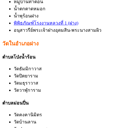
หมู่บ้านท่าตอน
น้ำตกตาดหมอก
น้ำพุร้อนฝาง
พิพิธภัณฑ์โรงงานหลวงที่ 1 (ฝาง)
อนุสาวรีย์พระเจ้าฝางอุดมสิน-พระนางสามผิว
วัดในอำเภอฝาง
ตำบลโป่งน้ำร้อน
วัดธัมมิกาวาส
วัดปิตยาราม
วัดมธุราวาส
วัดวาฬุการาม
ตำบลม่อนปิ่น
วัดคงคานิมิตร
วัดบ้านลาน