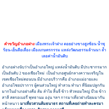
คำขวัญอำเภอฝาง
เมืองพระเจ้าฝาง ดอยอ่างขางสูงซ้อน น้ำพุ
ร้อน-เย็นลือเลื่อง เมืองเกษตรกรรม แหล่งวัฒนธรรมล้านนา ล้ำ
เลอค่าน้ำมันดิบ
อำเภอฝางนับว่าเป็นอำเภอใหญ่ แหล่งน้ำมันดิบ มีประชากรมาก
เป็นอันดับ 2 ของเชียงใหม่ เป็นอำเภอศูนย์กลางความเจริญใน
เขตเชียงใหม่ตอนบน มีอำเภอบริวารคือ อำเภอแม่อายและ
อำเภอไชยปราการ ผู้คนส่วนใหญ่ ทำสวน ทำนา ที่นิยมปลูกกัน
มากในอำเภอฝางคือ ส้ม ลำไย ลิ้นจี่ ข้าว หัวหอมใหญ่ บ๊วย ข้าว
สาลี สตรอเบอรี่ พุทธานม องุ่น ฯลฯ การมาเที่ยวฝางนิยมมากัน
หน้าหนาว
มาเที่ยวสวนส้มธนาธร สถานที่เคยถ่ายทำละครมา