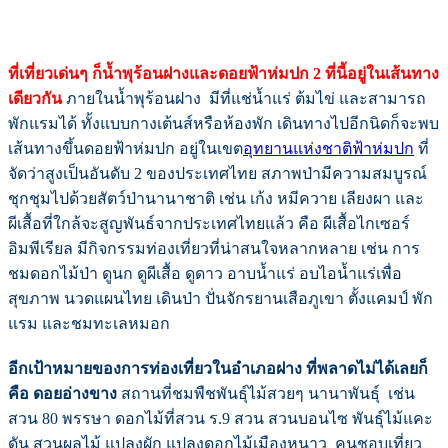
ที่เที่ยวเด่นๆ ก็
น้ำพุร้อนฝางและดอยฟ้าห่มปก 2 ที่นี้อยู่ในเส้นทาง
เดียวกัน
ภายในน้ำพุร้อนฝาง มีที่แช่น้ำแร่ ต้มไข่ และสามารถ
พักแรมได้ ทั้งแบบกางเต้นส์หรือห้องพัก เดินทางไปอีกนิดก็จะพบ
เส้นทางขึ้นดอยฟ้าห่มปก อยู่ในเขต
อุทยานแห่งชาติฟ้าห่มปก
ที่
จัดว่าสูงเป็นอันดับ 2 ของประเทศไทย สภาพป่ามีความสมบูรณ์
ชุกชุมไปด้วยสัตว์ป่านานาชาติ เช่น เก้ง หมีควาย เลียงผา และ
ผีเสื้อที่ใกล้จะสูญพันธ์จากประเทศไทยแล้ว คือ ผีเสื้อไกเซอร์
อิมพีเรียล มีกิจกรรมท่องเที่ยวที่น่าสนใจหลากหลาย เช่น การ
ชมดอกไม้ป่า ดูนก ดูผีเสื้อ ดูดาว อาบน้ำแร่ อบไอน้ำแร่เพื่อ
สุขภาพ นวดแผนไทย เดินป่า ปั่นจักรยานเสือภูเขา ตั้งแคมป์ พัก
แรม และชมทะเลหมอก
อีกเป้าหมายของการท่องเที่ยวในอำเภอฝาง ที่พลาดไม่ได้เลยก็
คือ ดอยอ่างขาง
สถานที่ชมพืชพันธุ์ไม้สวยๆ นานาพันธุ์ เช่น
สวน 80 พรรษา ดอกไม้ที่สวน ร.9 สวน สวนบอนไซ พันธุ์ไม้แคะ
ดัน สวนผลไม้ แปลงผัก แปลงดอกไม้เมืองหนาว คนชอบเที่ยว