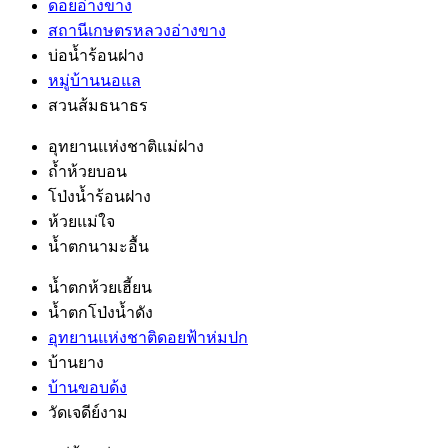
ดอยอ่างขาง
สถานีเกษตรหลวงอ่างขาง
บ่อน้ำร้อนฝาง
หมู่บ้านนอแล
สวนส้มธนาธร
อุทยานแห่งชาติแม่ฝาง
ถ้ำห้วยบอน
โป่งน้ำร้อนฝาง
ห้วยแม่ใจ
น้ำตกนามะอื้น
น้ำตกห้วยเฮี้ยน
น้ำตกโป่งน้ำดัง
อุทยานแห่งชาติดอยฟ้าห่มปก
บ้านยาง
บ้านขอบด้ง
วัดเจดีย์งาม