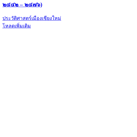
๒๔๔๒ – ๒๔๗๖)
ประวัติศาสตร์เมืองเชียงใหม่
โหลดเพิ่มเติม