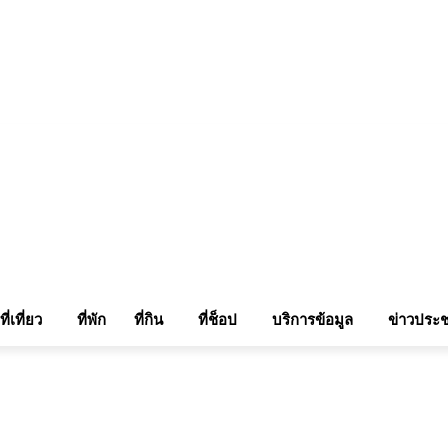
แรมในเชียงใหม่
แลกลิ้งท่องเที่ยว
รถเช่าเชียงใหม่
ติดต่อเรา
Sitemap
เข้าสู่ระบบ/เข
ที่เที่ยว
ที่พัก
ที่กิน
ที่ช็อป
บริการข้อมูล
ข่าวประช