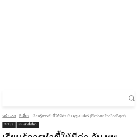
หน้าแรก
ที่เที่ยว
เรียนรู้การทำขี้ให้มีค่า กับ พูพูเปเปอร์ (Elephant PooPooPaper)
ที่เที่ยว
แนะนำที่เที่ยว