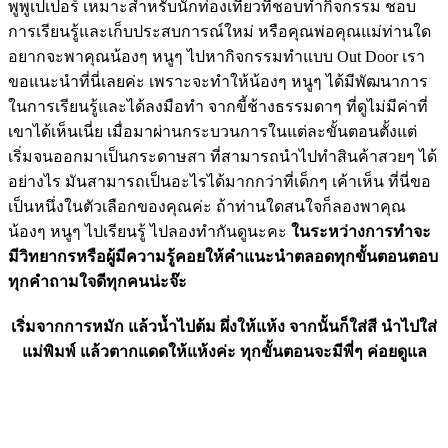
พูพูเปเปอร์ เหมาะสำหรับนักท่องเที่ยวที่ชอบทำกิจกรรม ชอบ
การเรียนรู้และเก็บประสบการณ์ใหม่ หรือคุณพ่อคุณแม่ท่านใด
อยากจะพาคุณน้องๆ หนูๆ ไปหากิจกรรมทำแบบ Out Door เรา
ขอแนะนำที่นี่เลยค่ะ เพราะจะทำให้น้องๆ หนูๆ ได้มีพัฒนาการ
ในการเรียนรู้และได้ลงมือทำ จากขี้ช้างธรรมดาๆ ที่ดูไม่มีค่าที่
เขาได้เห็นเนี่ย เมื่อมาผ่านกระบวนการในแต่ละขั้นตอนตั้งแต่
เริ่มจนออกมาเป็นกระดาษสา ที่สามารถนำไปทำสินค้าสวยๆ ได้
อย่างไร มันสามารถเป็นอะไรได้มากกว่าที่เด็กๆ เค้าเห็น ที่นี่ขอ
เป็นหนึ่งในตัวเลือกของคุณค่ะ ถ้าท่านใดสนใจก็ลองพาคุณ
น้องๆ หนูๆ ไปเรียนรู้ ไปลองทำกันดูนะคะ
ในระหว่างการทำจะ
มีวิทยากรหรือผู้มีความรู้คอยให้คำแนะนำตลอดทุกขั้นตอนตอบ
ทุกคำถามใจดีทุกคนน่ะจ๊ะ
เริ่มจากการหมัก แล้วน้ำไปต้ม ผึ่งให้แห้ง จากนั้นก็ใส่สี นำไปใส่
แม่พิมพ์ แล้วตากแดดให้แห้งค่ะ ทุกขั้นตอนจะมีพี่ๆ ค่อยดูแล