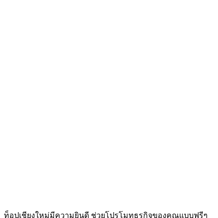
ท็อปเชียงใหม่มีความยินดี ช่วยโปรโมทธุรกิจของคุณแบบฟรีๆ