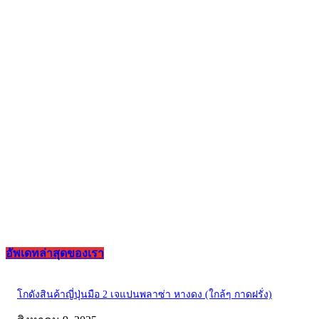
อัพเดทล่าสุดของเรา
โกดังสินค้าญี่ปุ่นมือ 2 เจแปนพลาซ่า หางดง (ใกล้ๆ กาดฝรั่ง)