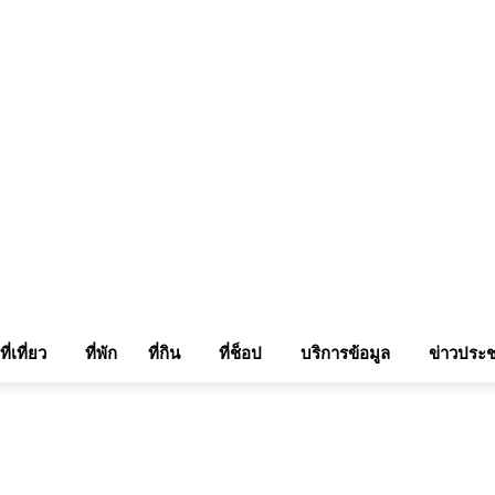
แรมในเชียงใหม่
แลกลิ้งท่องเที่ยว
รถเช่าเชียงใหม่
ติดต่อเรา
Sitemap
เข้าสู่ระบบ/เข
ที่เที่ยว
ที่พัก
ที่กิน
ที่ช็อป
บริการข้อมูล
ข่าวประช