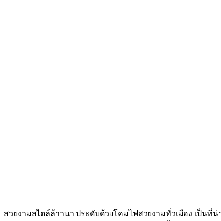
สวยงามสไตล์ล้าานา ประดับด้วยโคมไฟสวยงามทั่วเมือง เป็นที่น่