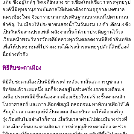
แต้ม ซึ่งอยู่ใกล้ๆ วัดเจดีย์หลวง ชาวเชียงใหม่เชื่อว่า พระพุทธรูป
องค์นี้มีพุทธานุภาพบันดาลให้ฝนตกต้องตามฤดูกาล เทศบาล
นครเชียงใหม่ จึงอาราธนามาประดิษฐานบนรถแห่ไปตามถนน
สำคัญ ใน เมืองให้ประชาชนสรงน้ำในวันแรม 12 ค่ำ เดือน 8 ซึ่ง
เป็นวันเริ่มงานประเพณี หลังจากนั้นก็นำมาประดิษฐานไว้วง
เวียนหน้าพระวิหารวัดเจดีย์หลวงทุกวันตลอดงานพิธีเข้าอินทขิล
เพื่อให้ประชาชนที่ไปร่วมงานได้สรงน้ำระพุทธรูปศักดิ์สิทธิ์องค์
นี้อย่างทั่วถึง
พิธีสืบชะตาเมือง
พิธีสืบชะตาเมืองเป็นพิธีที่กระทำหลังจากสิ้นสุดการบูชาเสา
อิทขิลแล้วระยะหนึ่ง แต่ก็ยังคงอยู่ในช่วงครึ่งแรกของเดือน 9
เหนือ ประเพณีมีขึ้นเนื่องจากเมืองเชียงใหม่สร้างชื้นตามหลัก
โหราศาสตร์ และการเลือกชัยภูมิ ตลอดจนมหาทักษาเพื่อให้ได้
ชัยภูมิ เวลา และฤกษ์ที่เป็นมงคล อันจะบันดาลให้เมืองเจริญ
รุ่งเรืองสืบไปอย่างไรก็ตาม เมื่อวันเวลาผ่านไปย่อมมีบางช่วงที่
ดวงเมืองเบี่ยงเบน ตามลัคนา การทำบุญสืบชะตาเมือง จะช่วย