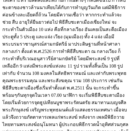
ให้เคราะห์ร้ายลดลงและสถานการณ์ต่างๆ กลับดีขึ้นไป การสืบ
ชะตาของชาวล้านนาเทียบได้กับการทำบุญวันเกิด แต่มีพิธีการ
ค่อนข้างละเอียดถี่ถ้วน โดยมีความเชื่อว่า หากกระทำแล้วจะ
ช่วย สืบ อายุให้ยืนยาวต่อไป พิธีสืบชะตาเมืองเชียงใหม่ จะ
กระทำในตัวเมือง 10 แห่ง คือที่กลางเวียง อันเคยเป็นสะดือเมือง
ประตูทั้ง 5 ประตู และแจ่ง เวียง (มุมเมือง) ทั้ง 4 แจ่ง เมื่อมี
พระบรมราชานุสรณ์สามกษัตริย์ มาประดิษฐานที่หน้าศาลา
กลางเก่า ตั้งแต่ พ.ศ.2526 การทำพิธีสืบชะตา ณ กลางเวียง ก็
กระทำที่บริเวณอนุสาวรีย์สามกษัตริย์ โดยมีพระสงฆ์ 9 รูปที่
เหลืออีก 9 แห่งมีพระสงฆ์แห่งละ 11 รูป รวมทั้งสิ้นเป็น 108 รูป
เท่ากับ จำนวน 108 มงคลในลัทธิพราหมณ์ และเท่ากับพระพุทธ
คุณพระธรรมคุณ และพระสังฆคุณ รวม 108 ประการ เช่นกัน
พิธีสืบชะตาเมืองซึ่งเริ่มทำตั้งแต่ พ.ศ.2511 นั้น จะกระทำขึ้น
พร้อมๆกันทุกจุดในเวลา 07.00 นาฬิกา จะเริ่มพิธีสืบชะตาเมือง
โดยเริ่มด้วยการจุดธูปเทียนบูชาพระรัตนตรัย สมาทานเบญจศีล
พระภิกษุสงฆ์ เจริญพระพุทธมนต์แล้วแสดงธรรมเทศนา เมื่อจบ
แล้วจึงถวายภัตตาหารเพลแก่พระสงฆ์ หลังจาก เพลมีพิธีถวาย
ไทยทานพระสงฆ์อนุโมทนา ผู้ประกอบพิธีกรวดน้ำอุทิศส่วนกุศล