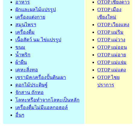
อาหาร
OTOP เชียงดาว
ผักและผลไม้แปรรูป
OTOP เมือง
เครื่องแต่งกาย
เชียงใหม่
สมุนไพรฯ
OTOP เวียงแหง
เครื่องดื่ม
OTOP แม่ริม
เนื้อสัตว์ นม ไข่แปรรูป
OTOP แม่วาง
ขนม
OTOP แม่ออน
น้ำพริก
OTOP แม่อาย
ผ้าผืน
OTOP แม่แจ่ม
เคหะสิ่งทอ
OTOP แม่แตง
เซรามิค/เครื่องปั้นดินเผา
OTOP ไชย
ดอกไม้ประดิษฐ์
ปราการ
จักสาน ถักทอ
โลหะหรือทำจากโลหะเป็นหลัก
เครื่องดื่มไม่มีแอลกอฮอล์
อื่นๆ