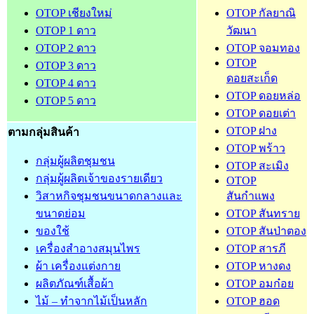
OTOP เชียงใหม่
OTOP กัลยาณิ
OTOP 1 ดาว
วัฒนา
OTOP 2 ดาว
OTOP จอมทอง
OTOP
OTOP 3 ดาว
ดอยสะเก็ด
OTOP 4 ดาว
OTOP ดอยหล่อ
OTOP 5 ดาว
OTOP ดอยเต่า
OTOP ฝาง
ตามกลุ่มสินค้า
OTOP พร้าว
กลุ่มผู้ผลิตชุมชน
OTOP สะเมิง
กลุ่มผู้ผลิตเจ้าของรายเดียว
OTOP
วิสาหกิจชุมชนขนาดกลางและ
สันกำแพง
ขนาดย่อม
OTOP สันทราย
ของใช้
OTOP สันป่าตอง
เครื่องสำอางสมุนไพร
OTOP สารภี
ผ้า เครื่องแต่งกาย
OTOP หางดง
ผลิตภัณฑ์เสื้อผ้า
OTOP อมก๋อย
ไม้ – ทำจากไม้เป็นหลัก
OTOP ฮอด