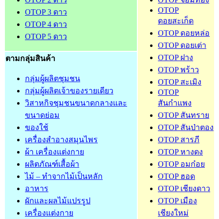
OTOP
OTOP 3 ดาว
ดอยสะเก็ด
OTOP 4 ดาว
OTOP ดอยหล่อ
OTOP 5 ดาว
OTOP ดอยเต่า
OTOP ฝาง
ตามกลุ่มสินค้า
OTOP พร้าว
กลุ่มผู้ผลิตชุมชน
OTOP สะเมิง
กลุ่มผู้ผลิตเจ้าของรายเดียว
OTOP
วิสาหกิจชุมชนขนาดกลางและ
สันกำแพง
ขนาดย่อม
OTOP สันทราย
ของใช้
OTOP สันป่าตอง
เครื่องสำอางสมุนไพร
OTOP สารภี
ผ้า เครื่องแต่งกาย
OTOP หางดง
ผลิตภัณฑ์เสื้อผ้า
OTOP อมก๋อย
ไม้ – ทำจากไม้เป็นหลัก
OTOP ฮอด
อาหาร
OTOP เชียงดาว
ผักและผลไม้แปรรูป
OTOP เมือง
เครื่องแต่งกาย
เชียงใหม่