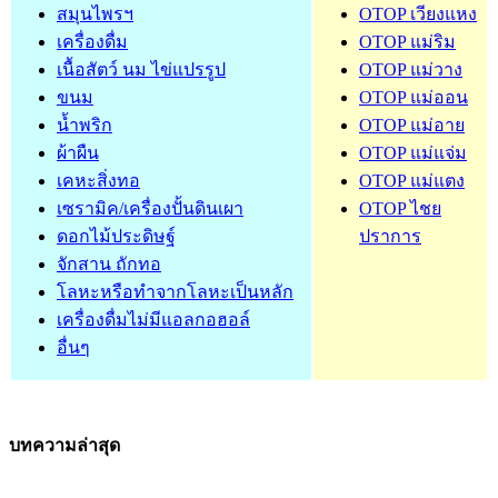
สมุนไพรฯ
OTOP เวียงแหง
เครื่องดื่ม
OTOP แม่ริม
เนื้อสัตว์ นม ไข่แปรรูป
OTOP แม่วาง
ขนม
OTOP แม่ออน
น้ำพริก
OTOP แม่อาย
ผ้าผืน
OTOP แม่แจ่ม
เคหะสิ่งทอ
OTOP แม่แตง
เซรามิค/เครื่องปั้นดินเผา
OTOP ไชย
ดอกไม้ประดิษฐ์
ปราการ
จักสาน ถักทอ
โลหะหรือทำจากโลหะเป็นหลัก
เครื่องดื่มไม่มีแอลกอฮอล์
อื่นๆ
บทความล่าสุด