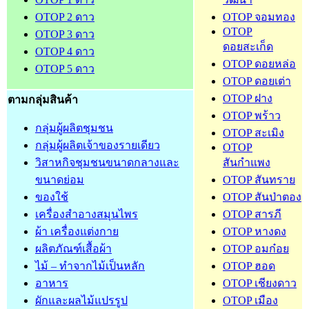
OTOP 2 ดาว
OTOP จอมทอง
OTOP
OTOP 3 ดาว
ดอยสะเก็ด
OTOP 4 ดาว
OTOP ดอยหล่อ
OTOP 5 ดาว
OTOP ดอยเต่า
OTOP ฝาง
ตามกลุ่มสินค้า
OTOP พร้าว
กลุ่มผู้ผลิตชุมชน
OTOP สะเมิง
กลุ่มผู้ผลิตเจ้าของรายเดียว
OTOP
วิสาหกิจชุมชนขนาดกลางและ
สันกำแพง
ขนาดย่อม
OTOP สันทราย
ของใช้
OTOP สันป่าตอง
เครื่องสำอางสมุนไพร
OTOP สารภี
ผ้า เครื่องแต่งกาย
OTOP หางดง
ผลิตภัณฑ์เสื้อผ้า
OTOP อมก๋อย
ไม้ – ทำจากไม้เป็นหลัก
OTOP ฮอด
อาหาร
OTOP เชียงดาว
ผักและผลไม้แปรรูป
OTOP เมือง