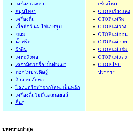
เครื่องแต่งกาย
เชียงใหม่
สมุนไพรฯ
OTOP เวียงแหง
เครื่องดื่ม
OTOP แม่ริม
เนื้อสัตว์ นม ไข่แปรรูป
OTOP แม่วาง
ขนม
OTOP แม่ออน
น้ำพริก
OTOP แม่อาย
ผ้าผืน
OTOP แม่แจ่ม
เคหะสิ่งทอ
OTOP แม่แตง
เซรามิค/เครื่องปั้นดินเผา
OTOP ไชย
ดอกไม้ประดิษฐ์
ปราการ
จักสาน ถักทอ
โลหะหรือทำจากโลหะเป็นหลัก
เครื่องดื่มไม่มีแอลกอฮอล์
อื่นๆ
บทความล่าสุด