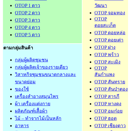
OTOP 1 ดาว
วัฒนา
OTOP 2 ดาว
OTOP จอมทอง
OTOP
OTOP 3 ดาว
ดอยสะเก็ด
OTOP 4 ดาว
OTOP ดอยหล่อ
OTOP 5 ดาว
OTOP ดอยเต่า
OTOP ฝาง
ตามกลุ่มสินค้า
OTOP พร้าว
กลุ่มผู้ผลิตชุมชน
OTOP สะเมิง
กลุ่มผู้ผลิตเจ้าของรายเดียว
OTOP
วิสาหกิจชุมชนขนาดกลางและ
สันกำแพง
ขนาดย่อม
OTOP สันทราย
ของใช้
OTOP สันป่าตอง
เครื่องสำอางสมุนไพร
OTOP สารภี
ผ้า เครื่องแต่งกาย
OTOP หางดง
ผลิตภัณฑ์เสื้อผ้า
OTOP อมก๋อย
ไม้ – ทำจากไม้เป็นหลัก
OTOP ฮอด
อาหาร
OTOP เชียงดาว