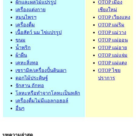
ผักและผลไม้แปรรูป
OTOP เมือง
เครื่องแต่งกาย
เชียงใหม่
สมุนไพรฯ
OTOP เวียงแหง
เครื่องดื่ม
OTOP แม่ริม
เนื้อสัตว์ นม ไข่แปรรูป
OTOP แม่วาง
ขนม
OTOP แม่ออน
น้ำพริก
OTOP แม่อาย
ผ้าผืน
OTOP แม่แจ่ม
เคหะสิ่งทอ
OTOP แม่แตง
เซรามิค/เครื่องปั้นดินเผา
OTOP ไชย
ดอกไม้ประดิษฐ์
ปราการ
จักสาน ถักทอ
โลหะหรือทำจากโลหะเป็นหลัก
เครื่องดื่มไม่มีแอลกอฮอล์
อื่นๆ
บทความล่าสุด