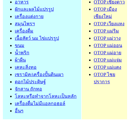
อาหาร
OTOP เชียงดาว
ผักและผลไม้แปรรูป
OTOP เมือง
เครื่องแต่งกาย
เชียงใหม่
สมุนไพรฯ
OTOP เวียงแหง
เครื่องดื่ม
OTOP แม่ริม
เนื้อสัตว์ นม ไข่แปรรูป
OTOP แม่วาง
ขนม
OTOP แม่ออน
น้ำพริก
OTOP แม่อาย
ผ้าผืน
OTOP แม่แจ่ม
เคหะสิ่งทอ
OTOP แม่แตง
เซรามิค/เครื่องปั้นดินเผา
OTOP ไชย
ดอกไม้ประดิษฐ์
ปราการ
จักสาน ถักทอ
โลหะหรือทำจากโลหะเป็นหลัก
เครื่องดื่มไม่มีแอลกอฮอล์
อื่นๆ