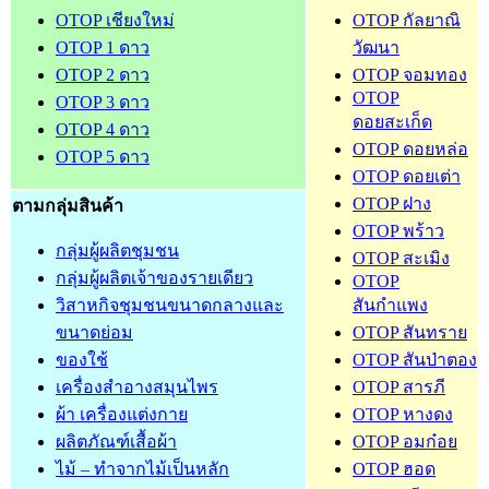
OTOP เชียงใหม่
OTOP กัลยาณิ
OTOP 1 ดาว
วัฒนา
OTOP 2 ดาว
OTOP จอมทอง
OTOP
OTOP 3 ดาว
ดอยสะเก็ด
OTOP 4 ดาว
OTOP ดอยหล่อ
OTOP 5 ดาว
OTOP ดอยเต่า
OTOP ฝาง
ตามกลุ่มสินค้า
OTOP พร้าว
กลุ่มผู้ผลิตชุมชน
OTOP สะเมิง
กลุ่มผู้ผลิตเจ้าของรายเดียว
OTOP
วิสาหกิจชุมชนขนาดกลางและ
สันกำแพง
ขนาดย่อม
OTOP สันทราย
ของใช้
OTOP สันป่าตอง
เครื่องสำอางสมุนไพร
OTOP สารภี
ผ้า เครื่องแต่งกาย
OTOP หางดง
ผลิตภัณฑ์เสื้อผ้า
OTOP อมก๋อย
ไม้ – ทำจากไม้เป็นหลัก
OTOP ฮอด