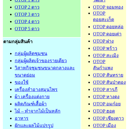
OTOP 2 ดาว
OTOP จอมทอง
OTOP
OTOP 3 ดาว
ดอยสะเก็ด
OTOP 4 ดาว
OTOP ดอยหล่อ
OTOP 5 ดาว
OTOP ดอยเต่า
OTOP ฝาง
ตามกลุ่มสินค้า
OTOP พร้าว
กลุ่มผู้ผลิตชุมชน
OTOP สะเมิง
กลุ่มผู้ผลิตเจ้าของรายเดียว
OTOP
วิสาหกิจชุมชนขนาดกลางและ
สันกำแพง
ขนาดย่อม
OTOP สันทราย
ของใช้
OTOP สันป่าตอง
เครื่องสำอางสมุนไพร
OTOP สารภี
ผ้า เครื่องแต่งกาย
OTOP หางดง
ผลิตภัณฑ์เสื้อผ้า
OTOP อมก๋อย
ไม้ – ทำจากไม้เป็นหลัก
OTOP ฮอด
อาหาร
OTOP เชียงดาว
ผักและผลไม้แปรรูป
OTOP เมือง