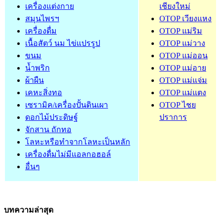
เครื่องแต่งกาย
เชียงใหม่
สมุนไพรฯ
OTOP เวียงแหง
เครื่องดื่ม
OTOP แม่ริม
เนื้อสัตว์ นม ไข่แปรรูป
OTOP แม่วาง
ขนม
OTOP แม่ออน
น้ำพริก
OTOP แม่อาย
ผ้าผืน
OTOP แม่แจ่ม
เคหะสิ่งทอ
OTOP แม่แตง
เซรามิค/เครื่องปั้นดินเผา
OTOP ไชย
ดอกไม้ประดิษฐ์
ปราการ
จักสาน ถักทอ
โลหะหรือทำจากโลหะเป็นหลัก
เครื่องดื่มไม่มีแอลกอฮอล์
อื่นๆ
บทความล่าสุด