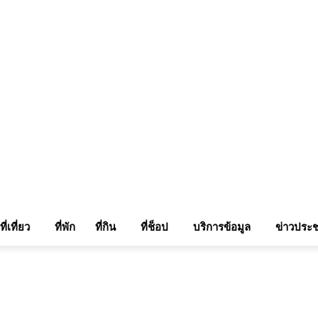
แรมในเชียงใหม่
แลกลิ้งท่องเที่ยว
รถเช่าเชียงใหม่
ติดต่อเรา
Sitemap
เข้าสู่ระบบ/เข
ที่เที่ยว
ที่พัก
ที่กิน
ที่ช็อป
บริการข้อมูล
ข่าวประช