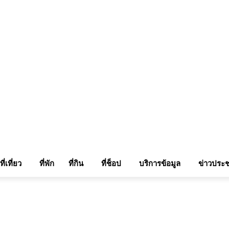
แรมในเชียงใหม่
แลกลิ้งท่องเที่ยว
รถเช่าเชียงใหม่
ติดต่อเรา
Sitemap
เข้าสู่ระบบ/เข
ที่เที่ยว
ที่พัก
ที่กิน
ที่ช็อป
บริการข้อมูล
ข่าวประช