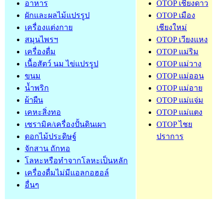
อาหาร
OTOP เชียงดาว
ผักและผลไม้แปรรูป
OTOP เมือง
เครื่องแต่งกาย
เชียงใหม่
สมุนไพรฯ
OTOP เวียงแหง
เครื่องดื่ม
OTOP แม่ริม
เนื้อสัตว์ นม ไข่แปรรูป
OTOP แม่วาง
ขนม
OTOP แม่ออน
น้ำพริก
OTOP แม่อาย
ผ้าผืน
OTOP แม่แจ่ม
เคหะสิ่งทอ
OTOP แม่แตง
เซรามิค/เครื่องปั้นดินเผา
OTOP ไชย
ดอกไม้ประดิษฐ์
ปราการ
จักสาน ถักทอ
โลหะหรือทำจากโลหะเป็นหลัก
เครื่องดื่มไม่มีแอลกอฮอล์
อื่นๆ