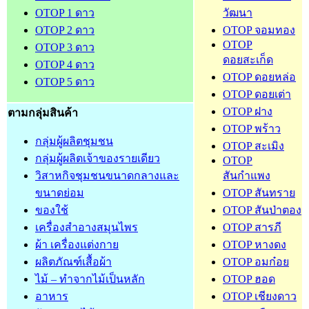
OTOP 1 ดาว
วัฒนา
OTOP 2 ดาว
OTOP จอมทอง
OTOP
OTOP 3 ดาว
ดอยสะเก็ด
OTOP 4 ดาว
OTOP ดอยหล่อ
OTOP 5 ดาว
OTOP ดอยเต่า
OTOP ฝาง
ตามกลุ่มสินค้า
OTOP พร้าว
กลุ่มผู้ผลิตชุมชน
OTOP สะเมิง
กลุ่มผู้ผลิตเจ้าของรายเดียว
OTOP
วิสาหกิจชุมชนขนาดกลางและ
สันกำแพง
ขนาดย่อม
OTOP สันทราย
ของใช้
OTOP สันป่าตอง
เครื่องสำอางสมุนไพร
OTOP สารภี
ผ้า เครื่องแต่งกาย
OTOP หางดง
ผลิตภัณฑ์เสื้อผ้า
OTOP อมก๋อย
ไม้ – ทำจากไม้เป็นหลัก
OTOP ฮอด
อาหาร
OTOP เชียงดาว