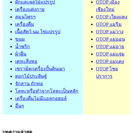
ผักและผลไม้แปรรูป
OTOP เมือง
เครื่องแต่งกาย
เชียงใหม่
สมุนไพรฯ
OTOP เวียงแหง
เครื่องดื่ม
OTOP แม่ริม
เนื้อสัตว์ นม ไข่แปรรูป
OTOP แม่วาง
ขนม
OTOP แม่ออน
น้ำพริก
OTOP แม่อาย
ผ้าผืน
OTOP แม่แจ่ม
เคหะสิ่งทอ
OTOP แม่แตง
เซรามิค/เครื่องปั้นดินเผา
OTOP ไชย
ดอกไม้ประดิษฐ์
ปราการ
จักสาน ถักทอ
โลหะหรือทำจากโลหะเป็นหลัก
เครื่องดื่มไม่มีแอลกอฮอล์
อื่นๆ
บทความล่าสุด