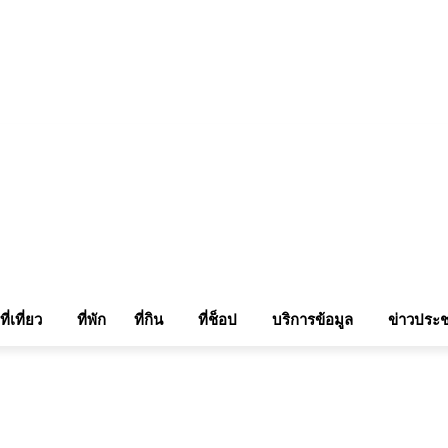
แรมในเชียงใหม่
แลกลิ้งท่องเที่ยว
รถเช่าเชียงใหม่
ติดต่อเรา
Sitemap
เข้าสู่ระบบ/เข
ที่เที่ยว
ที่พัก
ที่กิน
ที่ช็อป
บริการข้อมูล
ข่าวประช