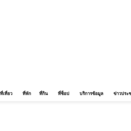
แรมในเชียงใหม่
แลกลิ้งท่องเที่ยว
รถเช่าเชียงใหม่
ติดต่อเรา
Sitemap
เข้าสู่ระบบ/เข
ที่เที่ยว
ที่พัก
ที่กิน
ที่ช็อป
บริการข้อมูล
ข่าวประช