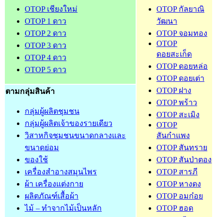
OTOP เชียงใหม่
OTOP กัลยาณิ
OTOP 1 ดาว
วัฒนา
OTOP 2 ดาว
OTOP จอมทอง
OTOP
OTOP 3 ดาว
ดอยสะเก็ด
OTOP 4 ดาว
OTOP ดอยหล่อ
OTOP 5 ดาว
OTOP ดอยเต่า
OTOP ฝาง
ตามกลุ่มสินค้า
OTOP พร้าว
กลุ่มผู้ผลิตชุมชน
OTOP สะเมิง
กลุ่มผู้ผลิตเจ้าของรายเดียว
OTOP
วิสาหกิจชุมชนขนาดกลางและ
สันกำแพง
ขนาดย่อม
OTOP สันทราย
ของใช้
OTOP สันป่าตอง
เครื่องสำอางสมุนไพร
OTOP สารภี
ผ้า เครื่องแต่งกาย
OTOP หางดง
ผลิตภัณฑ์เสื้อผ้า
OTOP อมก๋อย
ไม้ – ทำจากไม้เป็นหลัก
OTOP ฮอด