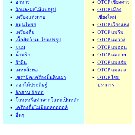
อาหาร
OTOP เชียงดาว
ผักและผลไม้แปรรูป
OTOP เมือง
เครื่องแต่งกาย
เชียงใหม่
สมุนไพรฯ
OTOP เวียงแหง
เครื่องดื่ม
OTOP แม่ริม
เนื้อสัตว์ นม ไข่แปรรูป
OTOP แม่วาง
ขนม
OTOP แม่ออน
น้ำพริก
OTOP แม่อาย
ผ้าผืน
OTOP แม่แจ่ม
เคหะสิ่งทอ
OTOP แม่แตง
เซรามิค/เครื่องปั้นดินเผา
OTOP ไชย
ดอกไม้ประดิษฐ์
ปราการ
จักสาน ถักทอ
โลหะหรือทำจากโลหะเป็นหลัก
เครื่องดื่มไม่มีแอลกอฮอล์
อื่นๆ