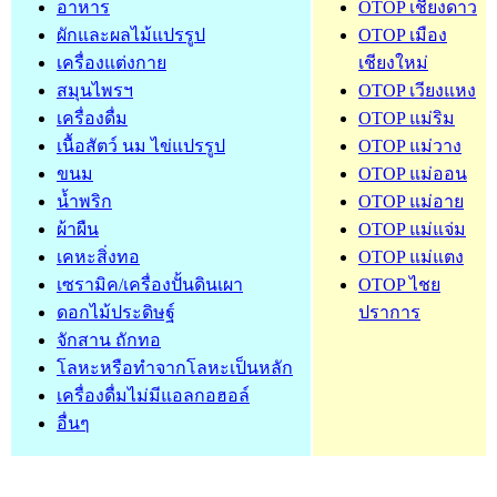
อาหาร
OTOP เชียงดาว
ผักและผลไม้แปรรูป
OTOP เมือง
เครื่องแต่งกาย
เชียงใหม่
สมุนไพรฯ
OTOP เวียงแหง
เครื่องดื่ม
OTOP แม่ริม
เนื้อสัตว์ นม ไข่แปรรูป
OTOP แม่วาง
ขนม
OTOP แม่ออน
น้ำพริก
OTOP แม่อาย
ผ้าผืน
OTOP แม่แจ่ม
เคหะสิ่งทอ
OTOP แม่แตง
เซรามิค/เครื่องปั้นดินเผา
OTOP ไชย
ดอกไม้ประดิษฐ์
ปราการ
จักสาน ถักทอ
โลหะหรือทำจากโลหะเป็นหลัก
เครื่องดื่มไม่มีแอลกอฮอล์
อื่นๆ