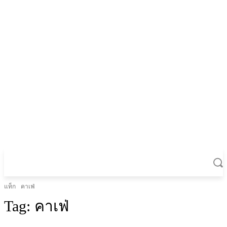
แท็ก
คาเฟ่
Tag:
คาเฟ่