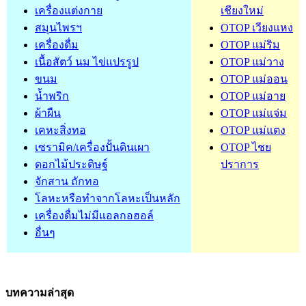
เครื่องแต่งกาย
เชียงใหม่
สมุนไพรฯ
OTOP เวียงแหง
เครื่องดื่ม
OTOP แม่ริม
เนื้อสัตว์ นม ไข่แปรรูป
OTOP แม่วาง
ขนม
OTOP แม่ออน
น้ำพริก
OTOP แม่อาย
ผ้าผืน
OTOP แม่แจ่ม
เคหะสิ่งทอ
OTOP แม่แตง
เซรามิค/เครื่องปั้นดินเผา
OTOP ไชย
ดอกไม้ประดิษฐ์
ปราการ
จักสาน ถักทอ
โลหะหรือทำจากโลหะเป็นหลัก
เครื่องดื่มไม่มีแอลกอฮอล์
อื่นๆ
บทความล่าสุด