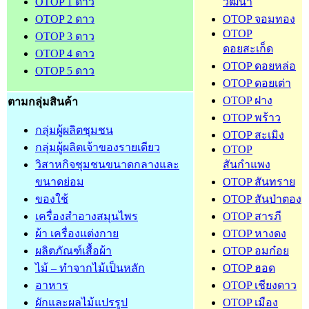
OTOP 1 ดาว
วัฒนา
OTOP 2 ดาว
OTOP จอมทอง
OTOP
OTOP 3 ดาว
ดอยสะเก็ด
OTOP 4 ดาว
OTOP ดอยหล่อ
OTOP 5 ดาว
OTOP ดอยเต่า
OTOP ฝาง
ตามกลุ่มสินค้า
OTOP พร้าว
กลุ่มผู้ผลิตชุมชน
OTOP สะเมิง
กลุ่มผู้ผลิตเจ้าของรายเดียว
OTOP
วิสาหกิจชุมชนขนาดกลางและ
สันกำแพง
ขนาดย่อม
OTOP สันทราย
ของใช้
OTOP สันป่าตอง
เครื่องสำอางสมุนไพร
OTOP สารภี
ผ้า เครื่องแต่งกาย
OTOP หางดง
ผลิตภัณฑ์เสื้อผ้า
OTOP อมก๋อย
ไม้ – ทำจากไม้เป็นหลัก
OTOP ฮอด
อาหาร
OTOP เชียงดาว
ผักและผลไม้แปรรูป
OTOP เมือง