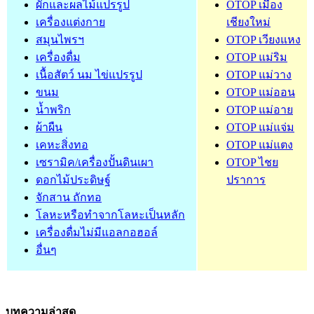
ผักและผลไม้แปรรูป
OTOP เมือง
เครื่องแต่งกาย
เชียงใหม่
สมุนไพรฯ
OTOP เวียงแหง
เครื่องดื่ม
OTOP แม่ริม
เนื้อสัตว์ นม ไข่แปรรูป
OTOP แม่วาง
ขนม
OTOP แม่ออน
น้ำพริก
OTOP แม่อาย
ผ้าผืน
OTOP แม่แจ่ม
เคหะสิ่งทอ
OTOP แม่แตง
เซรามิค/เครื่องปั้นดินเผา
OTOP ไชย
ดอกไม้ประดิษฐ์
ปราการ
จักสาน ถักทอ
โลหะหรือทำจากโลหะเป็นหลัก
เครื่องดื่มไม่มีแอลกอฮอล์
อื่นๆ
บทความล่าสุด