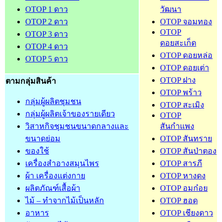
OTOP 1 ดาว
วัฒนา
OTOP 2 ดาว
OTOP จอมทอง
OTOP
OTOP 3 ดาว
ดอยสะเก็ด
OTOP 4 ดาว
OTOP ดอยหล่อ
OTOP 5 ดาว
OTOP ดอยเต่า
OTOP ฝาง
ตามกลุ่มสินค้า
OTOP พร้าว
กลุ่มผู้ผลิตชุมชน
OTOP สะเมิง
กลุ่มผู้ผลิตเจ้าของรายเดียว
OTOP
วิสาหกิจชุมชนขนาดกลางและ
สันกำแพง
ขนาดย่อม
OTOP สันทราย
ของใช้
OTOP สันป่าตอง
เครื่องสำอางสมุนไพร
OTOP สารภี
ผ้า เครื่องแต่งกาย
OTOP หางดง
ผลิตภัณฑ์เสื้อผ้า
OTOP อมก๋อย
ไม้ – ทำจากไม้เป็นหลัก
OTOP ฮอด
อาหาร
OTOP เชียงดาว