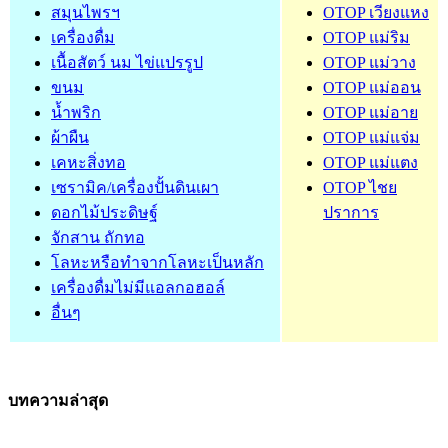
สมุนไพรฯ
OTOP เวียงแหง
เครื่องดื่ม
OTOP แม่ริม
เนื้อสัตว์ นม ไข่แปรรูป
OTOP แม่วาง
ขนม
OTOP แม่ออน
น้ำพริก
OTOP แม่อาย
ผ้าผืน
OTOP แม่แจ่ม
เคหะสิ่งทอ
OTOP แม่แตง
เซรามิค/เครื่องปั้นดินเผา
OTOP ไชย
ดอกไม้ประดิษฐ์
ปราการ
จักสาน ถักทอ
โลหะหรือทำจากโลหะเป็นหลัก
เครื่องดื่มไม่มีแอลกอฮอล์
อื่นๆ
บทความล่าสุด