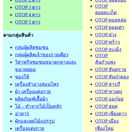
OTOP
OTOP 3 ดาว
ดอยสะเก็ด
OTOP 4 ดาว
OTOP ดอยหล่อ
OTOP 5 ดาว
OTOP ดอยเต่า
OTOP ฝาง
ตามกลุ่มสินค้า
OTOP พร้าว
กลุ่มผู้ผลิตชุมชน
OTOP สะเมิง
กลุ่มผู้ผลิตเจ้าของรายเดียว
OTOP
วิสาหกิจชุมชนขนาดกลางและ
สันกำแพง
ขนาดย่อม
OTOP สันทราย
ของใช้
OTOP สันป่าตอง
เครื่องสำอางสมุนไพร
OTOP สารภี
ผ้า เครื่องแต่งกาย
OTOP หางดง
ผลิตภัณฑ์เสื้อผ้า
OTOP อมก๋อย
ไม้ – ทำจากไม้เป็นหลัก
OTOP ฮอด
อาหาร
OTOP เชียงดาว
ผักและผลไม้แปรรูป
OTOP เมือง
เครื่องแต่งกาย
เชียงใหม่