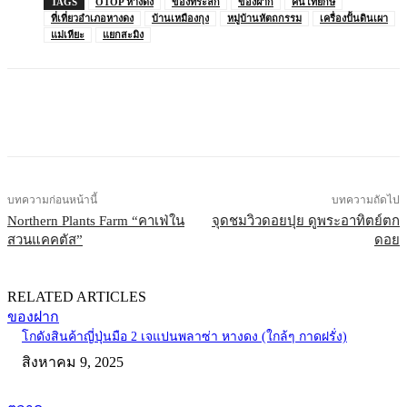
TAGS
OTOP หางดง
ของที่ระลึก
ของฝาก
คนโทยักษ์
ที่เที่ยวอำเภอหางดง
บ้านเหมืองกุง
หมู่บ้านหัตถกรรม
เครื่องปั้นดินเผา
แม่เหียะ
แยกสะมิง
บทความก่อนหน้านี้
บทความถัดไป
Northern Plants Farm “คาเฟ่ใน
จุดชมวิวดอยปุย ดูพระอาทิตย์ตก
สวนแคคตัส”
ดอย
RELATED ARTICLES
ของฝาก
โกดังสินค้าญี่ปุ่นมือ 2 เจแปนพลาซ่า หางดง (ใกล้ๆ กาดฝรั่ง)
สิงหาคม 9, 2025