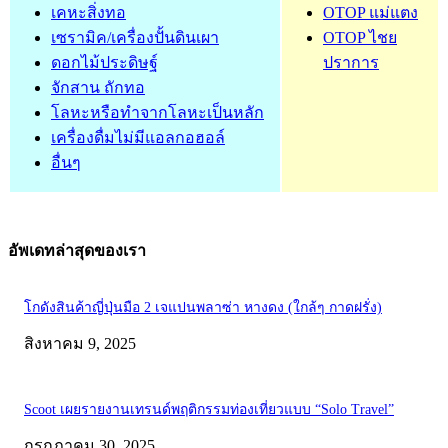
เคหะสิ่งทอ
OTOP แม่แตง
เซรามิค/เครื่องปั้นดินเผา
OTOP ไชย
ดอกไม้ประดิษฐ์
ปราการ
จักสาน ถักทอ
โลหะหรือทำจากโลหะเป็นหลัก
เครื่องดื่มไม่มีแอลกอฮอล์
อื่นๆ
อัพเดทล่าสุดของเรา
โกดังสินค้าญี่ปุ่นมือ 2 เจแปนพลาซ่า หางดง (ใกล้ๆ กาดฝรั่ง)
สิงหาคม 9, 2025
Scoot เผยรายงานเทรนด์พฤติกรรมท่องเที่ยวแบบ “Solo Travel”
กรกฎาคม 30, 2025