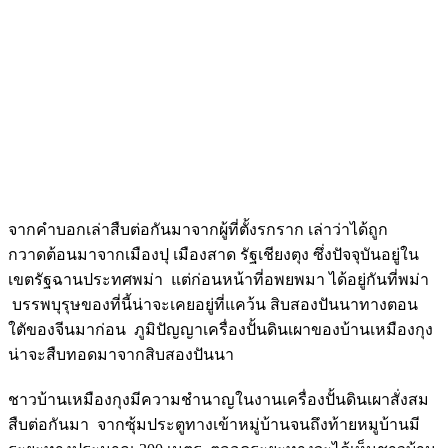
จากคำบอกเล่าสืบต่อกันมาจากผู้ที่ตั้งรกราก เล่าว่าได้ถูก
กวาดต้อนมาจากเมืองปุ เมืองสาด รัฐเชียงตุง ซึ่งปัจจุบันอยู่ใน
เขตรัฐฉานประทศพม่า แต่ก่อนหน้าที่อพยพมา ได้อยู่กันที่พม่า
บรรพบุรุษของที่นี้น่าจะเคยอยู่ที่แคว้น สิบสองปันนาทางตอน
ใตัของจีนมาก่อน ภูมิปัญญาเครื่องปั้นดินเผาของบ้านเหมืองกุง
น่าจะสืบทอดมาจากสิบสองปันนา
ชาวบ้านเหมืองกุงมีความชำนาญในงานเครื่องปั้นดินเผาสั่งสม
สืบต่อกันมา จากซุ้มประตูทางเข้าหมู่บ้านจนถึงท้ายหมูบ้านมี