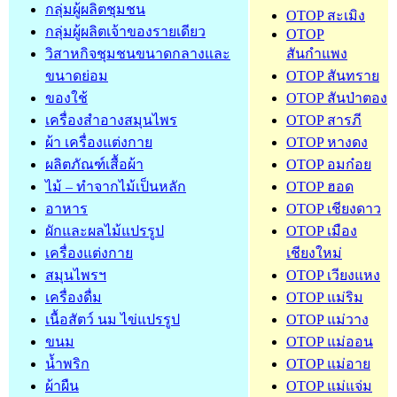
กลุ่มผู้ผลิตชุมชน
OTOP สะเมิง
กลุ่มผู้ผลิตเจ้าของรายเดียว
OTOP
วิสาหกิจชุมชนขนาดกลางและ
สันกำแพง
ขนาดย่อม
OTOP สันทราย
ของใช้
OTOP สันป่าตอง
เครื่องสำอางสมุนไพร
OTOP สารภี
ผ้า เครื่องแต่งกาย
OTOP หางดง
ผลิตภัณฑ์เสื้อผ้า
OTOP อมก๋อย
ไม้ – ทำจากไม้เป็นหลัก
OTOP ฮอด
อาหาร
OTOP เชียงดาว
ผักและผลไม้แปรรูป
OTOP เมือง
เครื่องแต่งกาย
เชียงใหม่
สมุนไพรฯ
OTOP เวียงแหง
เครื่องดื่ม
OTOP แม่ริม
เนื้อสัตว์ นม ไข่แปรรูป
OTOP แม่วาง
ขนม
OTOP แม่ออน
น้ำพริก
OTOP แม่อาย
ผ้าผืน
OTOP แม่แจ่ม