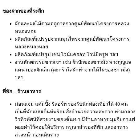
ของฝากของที่ระลึก
ผักและผลไม้ตามฤดูกาลจากศูนย์พัฒนาโครงการหลวง
หนองหอย
ผลิตภัณฑ์แปรรูปจากสมุนไพรจากศูนย์พัฒนาโครงการ
หลวงหนองหอย
ผลิตภัณฑ์แปรรูป เช่น ไวน์แครอท ไวน์บีทรูท ฯลฯ
งานหัถตกรรมชาวเขา เช่น ผ้าปักของชาวม้ง พวงกุญแจ
แคน เปอะผักเล็ก (ตะกร้าใส่ผักทำจากไม้ไผ่ของชาวม้ง)
ฯลฯ
ที่พัก – ร้านอาหาร
ม่อนแจ่ม แค้มปิ้ง รีสอร์ท รองรับนักท่องเที่ยวได้ 40 คน
เป็นที่พักแบบเต็นท์พร้อมสิ่งอำนวยความสะดวก ท่ามกลาง
วิวทิวทัศน์ที่สวยงามของชั้นเขา มีร้านอาหาร มุมจิบกาแฟ
ดอยคำไว้คอยให้บริการ กรุณาสำรองที่พัก และอาหาร
ล่วงหน้าก่อนเดินทาง