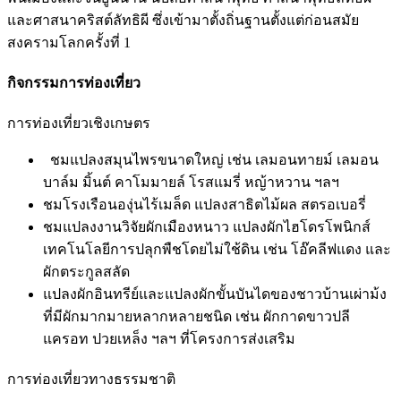
และศาสนาคริสต์ลัทธิผี ซึ่งเข้ามาตั้งถิ่นฐานตั้งแต่ก่อนสมัย
สงครามโลกครั้งที่ 1
กิจกรรมการท่องเที่ยว
การท่องเที่ยวเชิงเกษตร
ชมแปลงสมุนไพรขนาดใหญ่ เช่น เลมอนทายม์ เลมอน
บาล์ม มิ้นต์ คาโมมายล์ โรสแมรี่ หญ้าหวาน ฯลฯ
ชมโรงเรือนองุ่นไร้เมล็ด แปลงสาธิตไม้ผล สตรอเบอรี่
ชมแปลงงานวิจัยผักเมืองหนาว แปลงผักไฮโดรโพนิกส์
เทคโนโลยีการปลุกพืชโดยไม่ใช้ดิน เช่น โอ๊คลีฟแดง และ
ผักตระกูลสลัด
แปลงผักอินทรีย์และแปลงผักขั้นบันไดของชาวบ้านเผ่าม้ง
ที่มีผักมากมายหลากหลายชนิด เช่น ผักกาดขาวปลี
แครอท ปวยเหล็ง ฯลฯ ที่โครงการส่งเสริม
การท่องเที่ยวทางธรรมชาติ