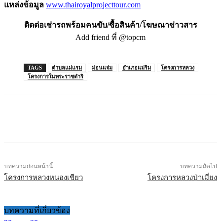
แหล่งข้อมูล
www.thairoyalprojecttour.com
ติดต่อเช่ารถพร้อมคนขับ/ซื้อสินค้า/โฆษณาข่าวสาร
Add friend ที่ @topcm
TAGS
ตำบลแม่แรม
ม่อนแจ่ม
อำเภอแม่ริม
โครงการหลวง
โครงการในพระราชดำริ
บทความก่อนหน้านี้
บทความถัดไป
โครงการหลวงหนองเขียว
โครงการหลวงป่าเมี่ยง
บทความที่เกี่ยวข้อง