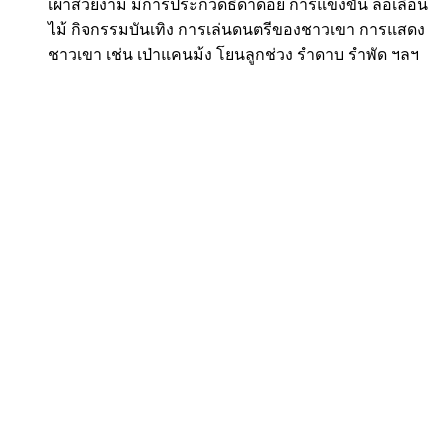
เผ่าสวยงาม มีการประกวดธิดาดอย การแข่งขัน ล้อเลื่อน
ไม้ กิจกรรมบันเทิง การเล่นดนตรีของชาวเขา การแสดง
ชาวเขา เช่น เป่าแคนม้ง โยนลูกช่วง รำดาบ รำพัด ฯลฯ