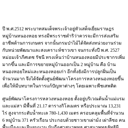
ปี พ.ศ.2512 พระบาทสมเด็จพระเจ้าอยู่หัวเสด็จเยี่ยมราษฎร
หมู่บ้านหนองหอย ทรงมีพระราชดำริว่าควรจะมีการส่งเสริม
อาชีพด้านการเกษตร จากนั้นกรมป่าไม้ได้จัดส่งหน่วยงานร่วม
กับหน่วยพัฒนาและสงเคราะห์ชาวเขา จนกระทั่งปี พ.ศ. 2527
หม่อมเจ้าภีศเดช รัชนี
ทรงเห็นว่าบ้านหนองหอยมีประชากรเพิ่ม
มากขึ้น และมีการขยายหมู่บ้านออกเป็น 2 หมู่บ้าน คือ บ้าน
หนองหอยใหม่และหนองหอยเก่า อีกทั้งยังมีการปลูกฝิ่นเป็น
จำนวนมาก จึงได้จัดตั้งศูนย์พัฒนาโครงการหลวงหนองหอยขึ้น
เพื่อให้มีบทบาทในการแก้ปัญหาต่างๆ โดยเฉพาะพืชเสพติด
ศูนย์พัฒนาโครงการหลวงหนองหอย ตั้งอยู่บริเวณต้นน้ำแม่แรม
และแม่สา มีพื้นที่ 21.17 ตารางกิโลเมตร หรือประมาณ 13,231
ไร่ สูงจากระดับน้ำทะเล 780-1,430 เมตร ครอบคลุมพื้นที่จำนวน
6 หมู่บ้าน 371 ครัวเรือน ประกอบด้วยชาวเขาเผ่าม้ง เผ่าลีซอ คน
พื้นเมืองและจีนยูนนาน นับถือศาสนาพุทธ ศาสนาพุทธลัทธิผี