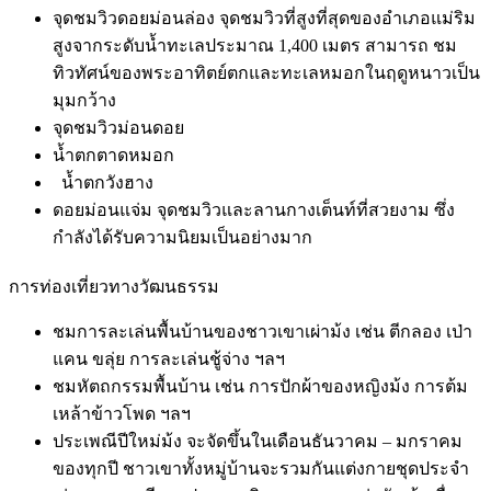
จุดชมวิวดอยม่อนล่อง จุดชมวิวที่สูงที่สุดของอำเภอแม่ริม
สูงจากระดับน้ำทะเลประมาณ 1,400 เมตร สามารถ ชม
ทิวทัศน์ของพระอาทิตย์ตกและทะเลหมอกในฤดูหนาวเป็น
มุมกว้าง
จุดชมวิวม่อนดอย
น้ำตกตาดหมอก
น้ำตกวังฮาง
ดอยม่อนแจ่ม จุดชมวิวและลานกางเต็นท์ที่สวยงาม ซึ่ง
กำลังได้รับความนิยมเป็นอย่างมาก
การท่องเที่ยวทางวัฒนธรรม
ชมการละเล่นพื้นบ้านของชาวเขาเผ่าม้ง เช่น ตีกลอง เป่า
แคน ขลุ่ย การละเล่นชู้จ่าง ฯลฯ
ชมหัตถกรรมพื้นบ้าน เช่น การปักผ้าของหญิงม้ง การต้ม
เหล้าข้าวโพด ฯลฯ
ประเพณีปีใหม่ม้ง จะจัดขึ้นในเดือนธันวาคม – มกราคม
ของทุกปี ชาวเขาทั้งหมู่บ้านจะรวมกันแต่งกายชุดประจำ