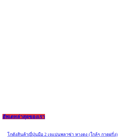
อัพเดทล่าสุดของเรา
โกดังสินค้าญี่ปุ่นมือ 2 เจแปนพลาซ่า หางดง (ใกล้ๆ กาดฝรั่ง)