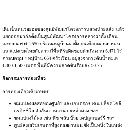
เดิมเป็นหน่วยย่อยของศูนย์พัฒนาโครงการหลวงห้วยแล้ง แล้ว
แยกออกมาก่อตั้งเป็นศูนย์พัฒนาโครงการหลวงผาตั้ง เดือน
เมษายน พ.ศ. 2550 บริเวณหมู่บ้านผาตั้ง บนเทือกดอยผาหม่น
แนวแบ่งเขตไทยกับลาว มีพื้นที่รับผิดชอบดำเนินงาน 6,471 ไร่
ครอบคลุม 4 หมู่บ้าน 664 ครัวเรือน อยู่สูงจากระดับน้ำทะเล
1,300-1,500 เมตร พื้นที่มีความลาดชันร้อยละ 50-75
กิจกรรมการท่องเที่ยว
การท่องเที่ยวเชิงเกษตร
ชมแปลงผลสดของศูนย์ฯ และเกษตรกร เช่น บล็อคโคลี
แรดิชชิโอ ถั่วลันเตาหวาน กะหล่ำม่วง ฯลฯ
ชมแปลงไม้ผล เช่น พีช พลับ บ๊วย เคปกูสเบอร์รี่ ฯลฯ
ศูนย์ส่งเสริมเกษตรที่สูงดอยผาหม่น ซึ่งเป็นหนึ่งในแหล่ง