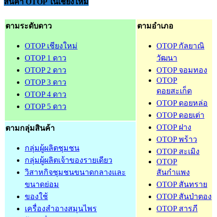
สินค้า OTOP ในเชียงใหม่
ตามระดับดาว
ตามอำเภอ
OTOP เชียงใหม่
OTOP กัลยาณิ
OTOP 1 ดาว
วัฒนา
OTOP 2 ดาว
OTOP จอมทอง
OTOP
OTOP 3 ดาว
ดอยสะเก็ด
OTOP 4 ดาว
OTOP ดอยหล่อ
OTOP 5 ดาว
OTOP ดอยเต่า
OTOP ฝาง
ตามกลุ่มสินค้า
OTOP พร้าว
กลุ่มผู้ผลิตชุมชน
OTOP สะเมิง
กลุ่มผู้ผลิตเจ้าของรายเดียว
OTOP
วิสาหกิจชุมชนขนาดกลางและ
สันกำแพง
ขนาดย่อม
OTOP สันทราย
ของใช้
OTOP สันป่าตอง
เครื่องสำอางสมุนไพร
OTOP สารภี