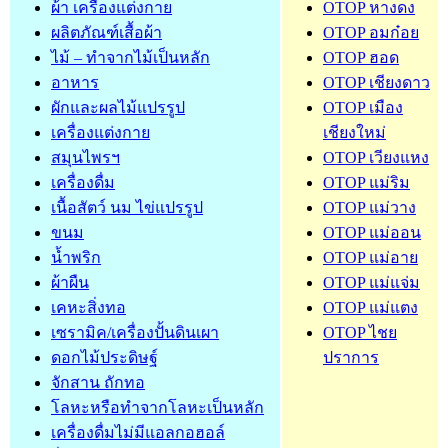
ผ้า เครื่องแต่งกาย
OTOP หางดง
ผลิตภัณฑ์เสื้อผ้า
OTOP อมก๋อย
ไม้ – ทำจากไม้เป็นหลัก
OTOP ฮอด
อาหาร
OTOP เชียงดาว
ผักและผลไม้แปรรูป
OTOP เมือง
เครื่องแต่งกาย
เชียงใหม่
สมุนไพรฯ
OTOP เวียงแหง
เครื่องดื่ม
OTOP แม่ริม
เนื้อสัตว์ นม ไข่แปรรูป
OTOP แม่วาง
ขนม
OTOP แม่ออน
น้ำพริก
OTOP แม่อาย
ผ้าผืน
OTOP แม่แจ่ม
เคหะสิ่งทอ
OTOP แม่แตง
เซรามิค/เครื่องปั้นดินเผา
OTOP ไชย
ดอกไม้ประดิษฐ์
ปราการ
จักสาน ถักทอ
โลหะหรือทำจากโลหะเป็นหลัก
เครื่องดื่มไม่มีแอลกอฮอล์