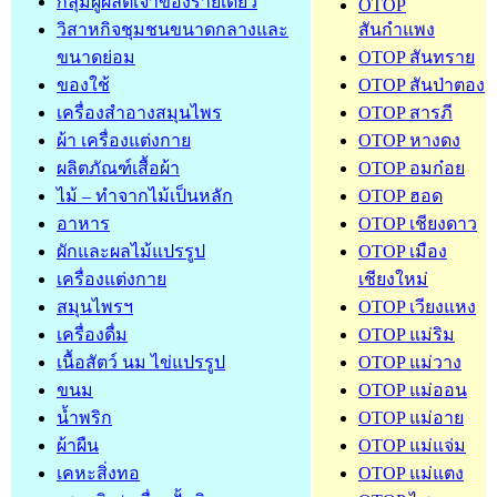
กลุ่มผู้ผลิตเจ้าของรายเดียว
OTOP
วิสาหกิจชุมชนขนาดกลางและ
สันกำแพง
ขนาดย่อม
OTOP สันทราย
ของใช้
OTOP สันป่าตอง
เครื่องสำอางสมุนไพร
OTOP สารภี
ผ้า เครื่องแต่งกาย
OTOP หางดง
ผลิตภัณฑ์เสื้อผ้า
OTOP อมก๋อย
ไม้ – ทำจากไม้เป็นหลัก
OTOP ฮอด
อาหาร
OTOP เชียงดาว
ผักและผลไม้แปรรูป
OTOP เมือง
เครื่องแต่งกาย
เชียงใหม่
สมุนไพรฯ
OTOP เวียงแหง
เครื่องดื่ม
OTOP แม่ริม
เนื้อสัตว์ นม ไข่แปรรูป
OTOP แม่วาง
ขนม
OTOP แม่ออน
น้ำพริก
OTOP แม่อาย
ผ้าผืน
OTOP แม่แจ่ม
เคหะสิ่งทอ
OTOP แม่แตง