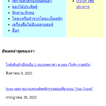
เซรามิค/เครื่องปั้นดินเผา
OTOP ไชย
ดอกไม้ประดิษฐ์
ปราการ
จักสาน ถักทอ
โลหะหรือทำจากโลหะเป็นหลัก
เครื่องดื่มไม่มีแอลกอฮอล์
อื่นๆ
อัพเดทล่าสุดของเรา
โกดังสินค้าญี่ปุ่นมือ 2 เจแปนพลาซ่า หางดง (ใกล้ๆ กาดฝรั่ง)
สิงหาคม 9, 2025
Scoot เผยรายงานเทรนด์พฤติกรรมท่องเที่ยวแบบ “Solo Travel”
กรกฎาคม 30, 2025