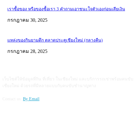
เราซื้อของ หรือของซื้อเรา 3 คำถามเอาชนะใจตัวเองก่อนเสียเงิน
กรกฎาคม 30, 2025
แหล่งของกินยามดึก ตลาดประตูเชียงใหม่ (กลางคืน)
กรกฎาคม 28, 2025
ABOUT US
เว็บไซต์ให้ข้อมูลที่กิน ที่เที่ยว ในเชียงใหม่ และบริการรถเช่าพร้อมคนขับ
เชียงใหม่ ด้วยรถที่มีหลายแบบกับคนขับชำนาญทาง
Contact us:
By Email
FOLLOW US