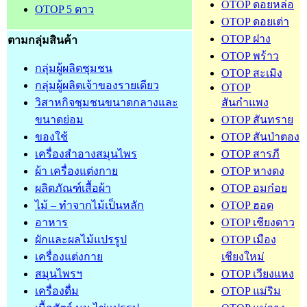
OTOP ดอยหล่อ
OTOP 5 ดาว
OTOP ดอยเต่า
OTOP ฝาง
ตามกลุ่มสินค้า
OTOP พร้าว
กลุ่มผู้ผลิตชุมชน
OTOP สะเมิง
กลุ่มผู้ผลิตเจ้าของรายเดียว
OTOP
วิสาหกิจชุมชนขนาดกลางและ
สันกำแพง
ขนาดย่อม
OTOP สันทราย
ของใช้
OTOP สันป่าตอง
เครื่องสำอางสมุนไพร
OTOP สารภี
ผ้า เครื่องแต่งกาย
OTOP หางดง
ผลิตภัณฑ์เสื้อผ้า
OTOP อมก๋อย
ไม้ – ทำจากไม้เป็นหลัก
OTOP ฮอด
อาหาร
OTOP เชียงดาว
ผักและผลไม้แปรรูป
OTOP เมือง
เครื่องแต่งกาย
เชียงใหม่
สมุนไพรฯ
OTOP เวียงแหง
เครื่องดื่ม
OTOP แม่ริม