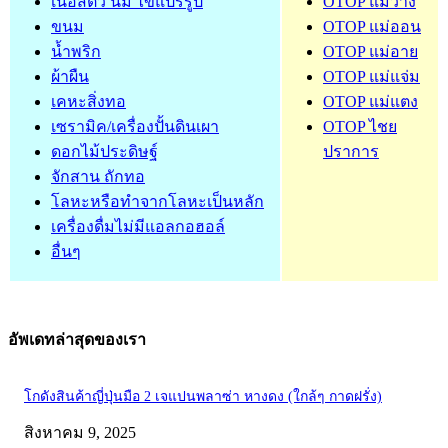
เนื้อสัตว์ นม ไข่แปรรูป
OTOP แม่วาง
ขนม
OTOP แม่ออน
น้ำพริก
OTOP แม่อาย
ผ้าผืน
OTOP แม่แจ่ม
เคหะสิ่งทอ
OTOP แม่แตง
เซรามิค/เครื่องปั้นดินเผา
OTOP ไชย
ดอกไม้ประดิษฐ์
ปราการ
จักสาน ถักทอ
โลหะหรือทำจากโลหะเป็นหลัก
เครื่องดื่มไม่มีแอลกอฮอล์
อื่นๆ
อัพเดทล่าสุดของเรา
โกดังสินค้าญี่ปุ่นมือ 2 เจแปนพลาซ่า หางดง (ใกล้ๆ กาดฝรั่ง)
สิงหาคม 9, 2025