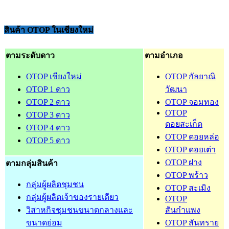
สินค้า OTOP ในเชียงใหม่
ตามระดับดาว
ตามอำเภอ
OTOP เชียงใหม่
OTOP กัลยาณิ
OTOP 1 ดาว
วัฒนา
OTOP 2 ดาว
OTOP จอมทอง
OTOP
OTOP 3 ดาว
ดอยสะเก็ด
OTOP 4 ดาว
OTOP ดอยหล่อ
OTOP 5 ดาว
OTOP ดอยเต่า
OTOP ฝาง
ตามกลุ่มสินค้า
OTOP พร้าว
กลุ่มผู้ผลิตชุมชน
OTOP สะเมิง
กลุ่มผู้ผลิตเจ้าของรายเดียว
OTOP
วิสาหกิจชุมชนขนาดกลางและ
สันกำแพง
ขนาดย่อม
OTOP สันทราย